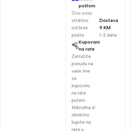
poštom
Ovo ovisi
striktno
Dostava
od brze
9 KM
pošte
1-3 dana
Kupovani
na rate
Zatražite
ponudu na
vaše ime
za
kupovinu
na rate
putem
Mikrofina ili
direktno
kupite na
rate u