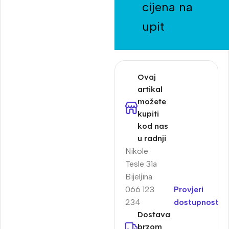
cijena na
upit
Ovaj
artikal
možete
kupiti
kod nas
u radnji
Nikole
Tesle 31a
Bijeljina
066 123
Provjeri
234
dostupnost
Dostava
brzom