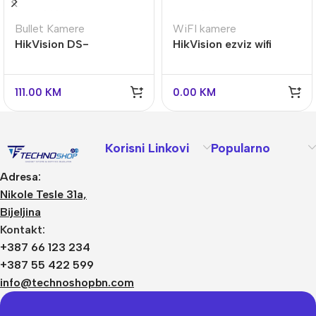
Bullet Kamere
WiFI kamere
HikVision DS-
HikVision ezviz wifi
2CE10D8T-ITFS
baterijska roto kamera
CS-HB8-R100-
2C4WDL
111.00
KM
0.00
KM
Korisni Linkovi
Popularno
Adresa:
Nikole Tesle 31a,
Bijeljina
Kontakt:
+387 66 123 234
+387 55 422 599
info@technoshopbn.com