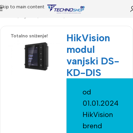
Skip to main content
Početna
Trgovina
INTERFONI
Dodatni moduli
HikVision
Totalno sniženje!
modul
vanjski DS-
KD-DIS
od
01.01.2024
HikVision
brend