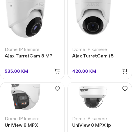
Dome IP kamere
Dome IP kamere
Ajax TurretCam 8 MP –
Ajax TurretCam (5
Ultra HD sigurnosna
Mp/2.8 mm)
kamera
585.00
KM
420.00
KM
Dome IP kamere
Dome IP kamere
UniView 8 MPX
UniView 8 MPX ip
panoramska IP kamera
kamera IPC328LE-