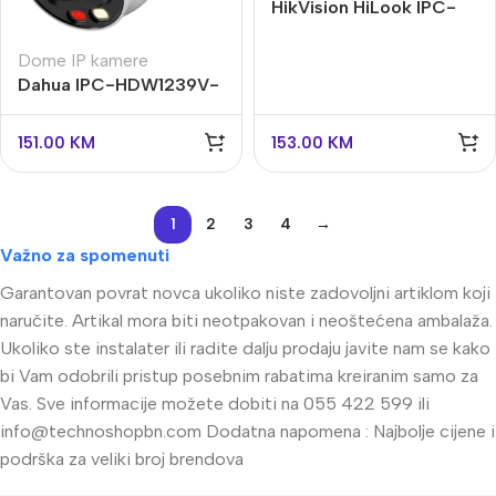
HikVision HiLook IPC-
D140HA-LU
Dome IP kamere
Dahua IPC-HDW1239V-
A-IL-0280B Dual
Ilumination
151.00
KM
153.00
KM
1
2
3
4
→
Važno za spomenuti
Garantovan povrat novca ukoliko niste zadovoljni artiklom koji
naručite. Artikal mora biti neotpakovan i neoštećena ambalaža.
Ukoliko ste instalater ili radite dalju prodaju javite nam se kako
bi Vam odobrili pristup posebnim rabatima kreiranim samo za
Vas. Sve informacije možete dobiti na 055 422 599 ili
info@technoshopbn.com
Dodatna napomena : Najbolje cijene i
podrška za veliki broj brendova