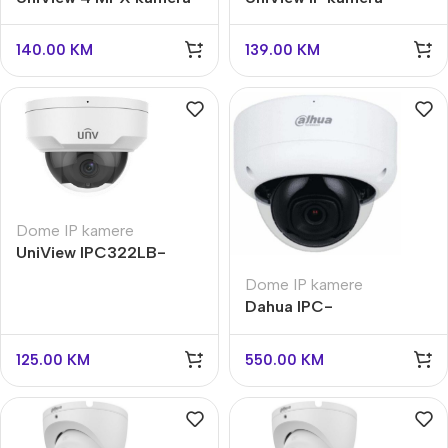
IPC324LB-AF28K-A2
IPC3612LB-AF28K-DL2
Full Color
140.00
KM
139.00
KM
Dome IP kamere
UniView IPC322LB-
ASF28K-A antivandal
Dome IP kamere
Dahua IPC-
HDBW3841E-AS-
0280B-S2 8MP
125.00
KM
550.00
KM