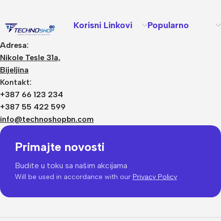
Korisni Linkovi
Popularno
Adresa:
Nikole Tesle 31a,
Bijeljina
Kontakt:
+387 66 123 234
+387 55 422 599
info@technoshopbn.com
Primajte novosti
Budite u toku sa našim akcijama
Will be used in accordance with our
Privacy Policy