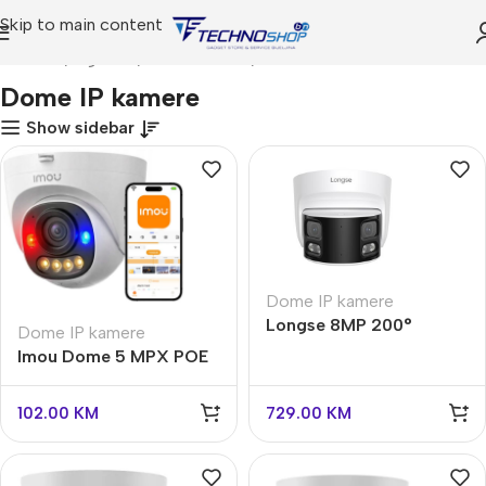
Skip to main content
Početna
Trgovina
Video Nadzor
Dome IP kamere
Dome IP kamere
Show sidebar
Dome IP kamere
Longse 8MP 200°
Dome IP kamere
Panoramska IP kamera s
Imou Dome 5 MPX POE
dvostrukom lećom
kamera – dvosmjerni
audio IPC-PS8D-5V0
102.00
KM
729.00
KM