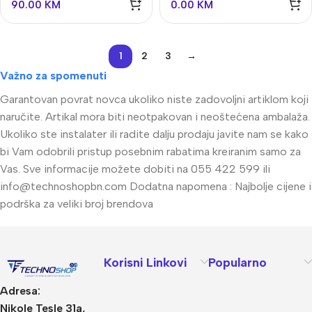
90.00
KM
0.00
KM
mikrofonom
1
2
3
→
Važno za spomenuti
Garantovan povrat novca ukoliko niste zadovoljni artiklom koji
naručite. Artikal mora biti neotpakovan i neoštećena ambalaža.
Ukoliko ste instalater ili radite dalju prodaju javite nam se kako
bi Vam odobrili pristup posebnim rabatima kreiranim samo za
Vas. Sve informacije možete dobiti na 055 422 599 ili
info@technoshopbn.com
Dodatna napomena : Najbolje cijene i
podrška za veliki broj brendova
Korisni Linkovi
Popularno
Adresa:
Nikole Tesle 31a,