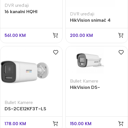
DVR uređaji
16 kanalni HQHI
DVR uređaji
HikVision iDS-
HikVision snimač 4
7216HQHI-M1/E
kanala iDS-7104HQHI-
M1
561.00
KM
200.00
KM
Bullet Kamere
HikVision DS-
2CE12KF0T-LFS
Bullet Kamere
DS-2CE12KF3T-LS
HikVision
178.00
KM
150.00
KM