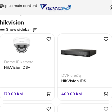
Skip to main content
Početna
Trgovina
Proizvodi označeni “hikvision”
hikvision
Show sidebar
Dome IP kamere
HikVision DS-
2CD1123G2-LIU
DVR uređaji
HikVision iDS-
7208HQHI-M2/XT
snimac 2 diska
170.00
KM
400.00
KM