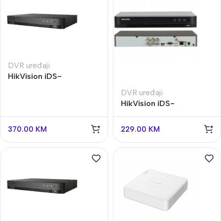
DVR uređaji
HikVision iDS-
7208HQHI-M1/XT
DVR uređaji
snimac
HikVision iDS-
7204HQHI-M1/XT
370.00
KM
229.00
KM