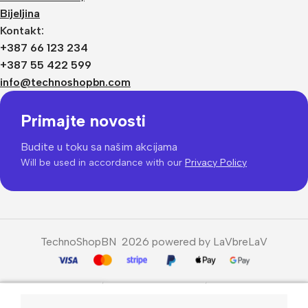
Bijeljina
Kontakt:
+387 66 123 234
+387 55 422 599
info@technoshopbn.com
Primajte novosti
Budite u toku sa našim akcijama
Will be used in accordance with our
Privacy Policy
TechnoShopBN 2026 powered by LaVbreLaV