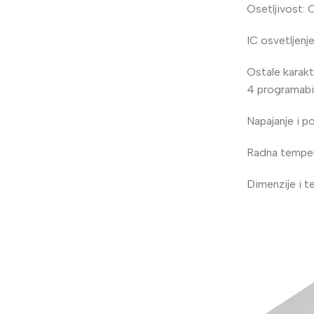
Osetljivost: 
žično
Kompletni sistemi
IC osvetljenj
Wfi sistem
Fi kamere
Ostale karak
Napajanja
4 programabil
Napajanje i p
Radna tempera
Dimenzije i t