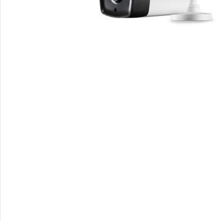
Video Nadzor
An
UniView
Bu
Dahua
Do
HikVision
DV
Longse
Po
Tiandy
PT