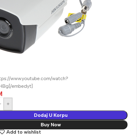
tps://www.youtube.com/watch?
HBg[/embedyt]
M
+
Dodaj U Korpu
Buy Now
Add to wishlist