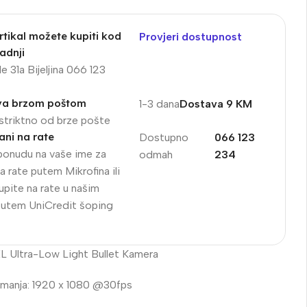
rtikal možete kupiti kod
Provjeri dostupnost
adnji
e 31a Bijeljina 066 123
va brzom poštom
1-3 dana
Dostava 9 KM
striktno od brze pošte
ni na rate
Dostupno
066 123
ponudu na vaše ime za
odmah
234
a rate putem Mikrofina ili
upite na rate u našim
putem UniCredit šoping
Ultra-Low Light Bullet Kamera
nimanja: 1920 x 1080 @30fps