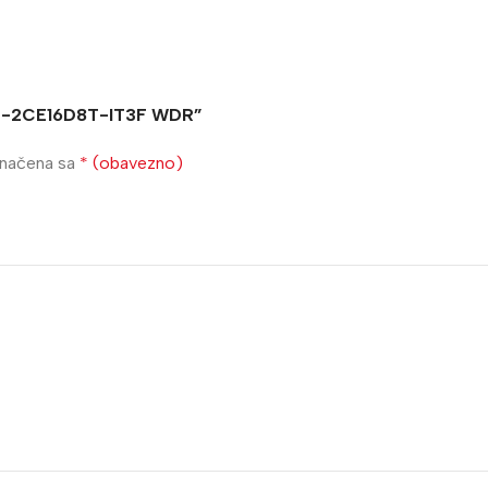
r DS-2CE16D8T-IT3F WDR”
značena sa
* (obavezno)