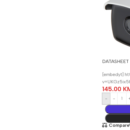
DATASHEET
[embedyt] ht
v=UKGz5ix5
145.00
K
-
Compare