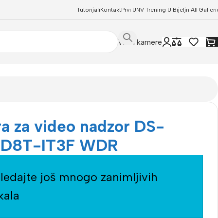
Tutorijali
Kontakt
Prvi UNV Trening U Bijeljni
All Galleri
WIFI kamere
a za video nadzor DS-
6D8T-IT3F WDR
ledajte još mnogo zanimljivih
kala