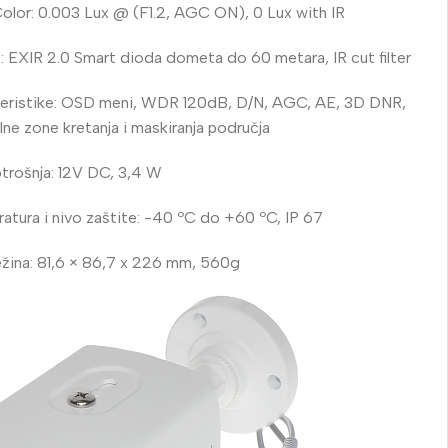
Color: 0.003 Lux @ (F1.2, AGC ON), 0 Lux with IR
e: EXIR 2.0 Smart dioda dometa do 60 metara, IR cut filter
teristike: OSD meni, WDR 120dB, D/N, AGC, AE, 3D DNR,
ne zone kretanja i maskiranja područja
otrošnja: 12V DC, 3,4 W
tura i nivo zaštite: -40 ºC do +60 ºC, IP 67
ežina: 81,6 × 86,7 x 226 mm, 560g
Vaš prvi izbor u video
nadzoru
UNIVIEW
Saznaj više