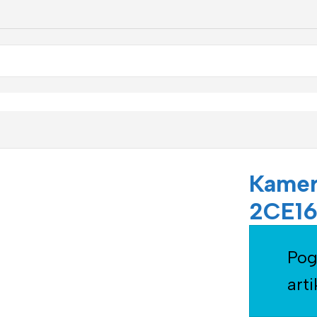
deo nadzor DS-2CE16D8T-IT3F WDR
Kamer
2CE1
Pog
arti