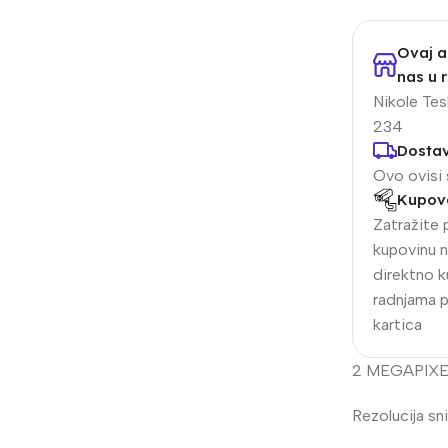
Ovaj a
nas u r
Nikole Tesl
234
Dosta
Ovo ovisi 
Kupova
Zatražite 
kupovinu n
alogija
IP Sistemi
direktno k
radnjama 
llet Analogne kamere
Bullet IP kamere
kartica
me analogne kamere
Dome IP kamere
2 MEGAPIXEL 
R snimači
NVR snimači
kretne Kamere
POE switchevi
Rezolucija s
Dodatna Ponuda
Z kamere