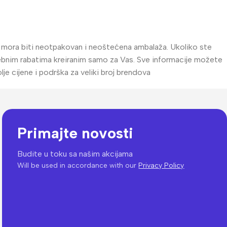
al mora biti neotpakovan i neoštećena ambalaža. Ukoliko ste
posebnim rabatima kreiranim samo za Vas. Sve informacije možete
e cijene i podrška za veliki broj brendova
Primajte novosti
Budite u toku sa našim akcijama
Will be used in accordance with our
Privacy Policy