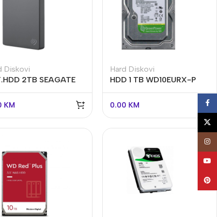
d Diskovi
Hard Diskovi
.HDD 2TB SEAGATE
HDD 1 TB WD10EURX-P
″ USB3.0STJL2000400
Face
0
KM
0.00
KM
X
Insta
Vaš prvi izbor u video
nadzoru
YouT
UNIVIEW
Pinte
Saznaj više