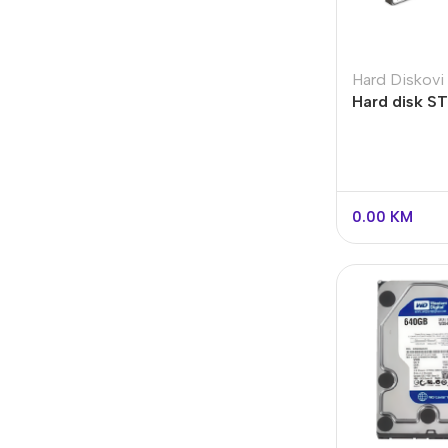
Imou
Be
Dodatna Oprema
Wi
Hard Diskovi
Hard disk S
BNC konektori
10TB namijen
Kutije za kamere
sata dnevno
Nosači za kamere
Testeri
0.00
KM