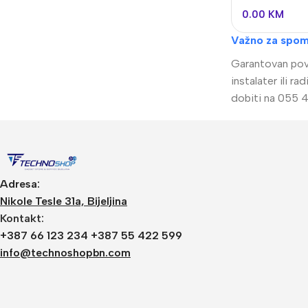
0.00
KM
Važno za spom
Garantovan povr
instalater ili 
dobiti na 055 4
Adresa:
Nikole Tesle 31a, Bijeljina
Kontakt:
+387 66 123 234 +387 55 422 599
info@technoshopbn.com