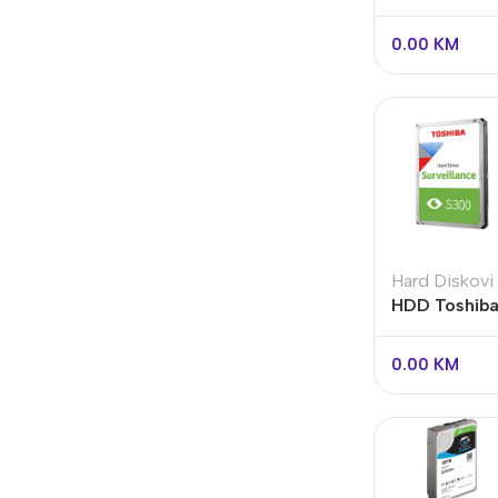
2.5INCH SAT
0.00
KM
Hard Diskovi
Video Nadzor
An
HDD Toshiba 
S300 HDWT
UniView
Bu
DVR/NVR 6
0.00
KM
Dahua
Do
HikVision
DV
Longse
Po
Tiandy
PT