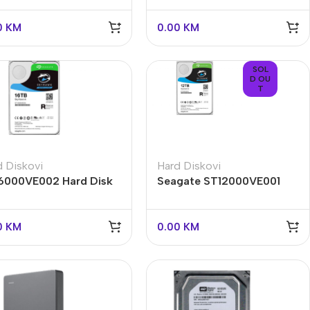
0
KM
0.00
KM
SOL
D OU
T
d Diskovi
Hard Diskovi
6000VE002 Hard Disk
Seagate ST12000VE001
TB za video nadzor
12TB za video nadzor
0
KM
0.00
KM