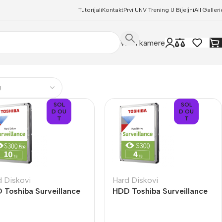
Tutorijali
Kontakt
Prvi UNV Trening U Bijeljni
All Galleri
WIFI kamere
SOL
SOL
D OU
D OU
T
T
d Diskovi
Hard Diskovi
 Toshiba Surveillance
HDD Toshiba Surveillance
0 Pro HDWT31AUZSVA
S300 HDWT840UZSVA za
DVR/NVR 10TB
DVR NVR 4TB