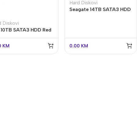
Hard Diskovi
Seagate 14TB SATA3 HDD
Exos ST14000NM001G
d Diskovi
10TB SATA3 HDD Red
s NAS
0
KM
0.00
KM