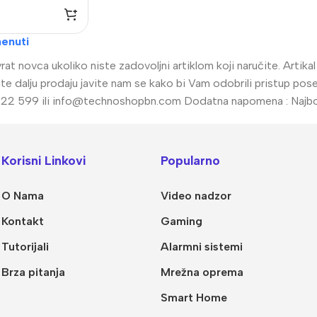
enuti
at novca ukoliko niste zadovoljni artiklom koji naručite. Artik
radite dalju prodaju javite nam se kako bi Vam odobrili pristup 
22 599 ili
info@technoshopbn.com
Dodatna napomena : Najbolj
Korisni Linkovi
Popularno
O Nama
Video nadzor
Kontakt
Gaming
Tutorijali
Alarmni sistemi
Brza pitanja
Mrežna oprema
Smart Home