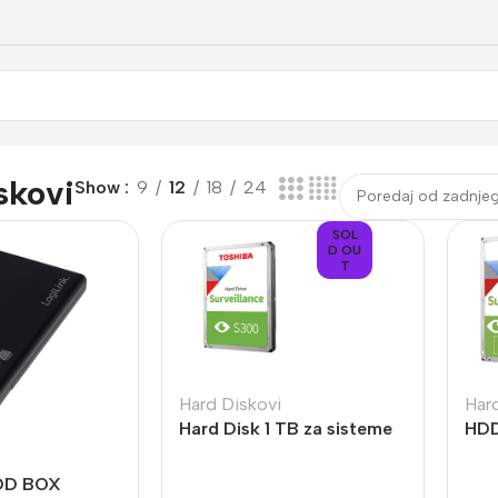
skovi
Show
9
12
18
24
SOL
D OU
T
Hard Diskovi
Har
Hard Disk 1 TB za sisteme
HDD
video nadzora
S30
HDWV110UZSVA
za 
DD BOX