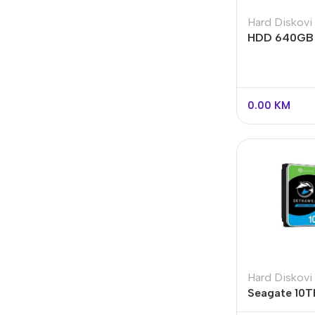
Hard Diskovi
HDD 640GB
WD6400AA
0.00
KM
Hard Diskovi
Seagate 10
SkyHawk ST