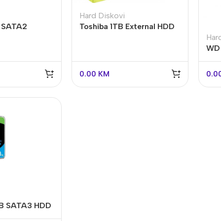
Hard Diskovi
 SATA2
Toshiba 1TB External HDD
Har
KS-P
2.5″ USB 3.0
WD 
Plu
0.00
KM
0.0
TB SATA3 HDD
10000VE0008