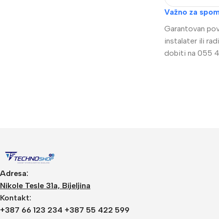
Važno za spom
Garantovan povr
instalater ili 
dobiti na 055 4
Video Nadzor
An
UniView
Bu
Dahua
Do
Adresa:
HikVision
DV
Nikole Tesle 31a, Bijeljina
Kontakt:
Longse
Po
+387 66 123 234 +387 55 422 599
Tiandy
PT