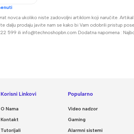
enuti
at novca ukoliko niste zadovoljni artiklom koji naručite. Artik
radite dalju prodaju javite nam se kako bi Vam odobrili pristup 
22 599 ili
info@technoshopbn.com
Dodatna napomena : Najbolj
alogija
IP Sistemi
llet Analogne kamere
Bullet IP kamere
Korisni Linkovi
Popularno
me analogne kamere
Dome IP kamere
O Nama
Video nadzor
R snimači
NVR snimači
Kontakt
Gaming
kretne Kamere
POE switchevi
Tutorijali
Alarmni sistemi
Dodatna Ponuda
Z kamere