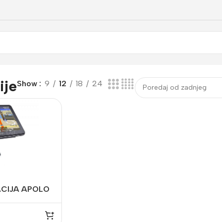
ije
Show
9
12
18
24
ACIJA APOLO