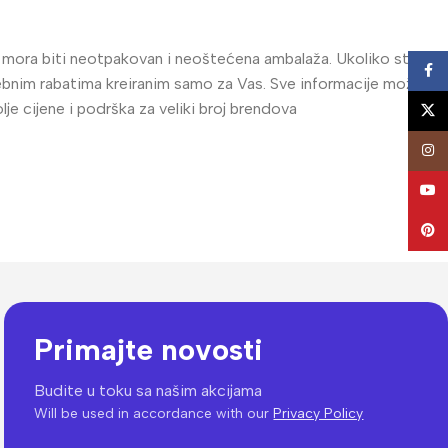
al mora biti neotpakovan i neoštećena ambalaža. Ukoliko ste
Face
posebnim rabatima kreiranim samo za Vas. Sve informacije možete
e cijene i podrška za veliki broj brendova
X
Insta
YouT
Pinte
Primajte novosti
Budite u toku sa našim akcijama
Will be used in accordance with our
Privacy Policy