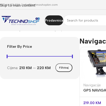
387 66 123 234 /
Skip to main content
info@technoshopbn.com
Prodavnica
Početna
Trgovina
IT SHOP
Navigacije
Navigac
Filter By Price
Cijena:
210 KM
—
220 KM
Filtriraj
Navigacije
GPS NAVIG
7INCH 8GB
219.00
KM