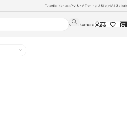
Tutorijali
Kontakt
Prvi UNV Trening U Bijeljni
All Galleri
WIFI kamere