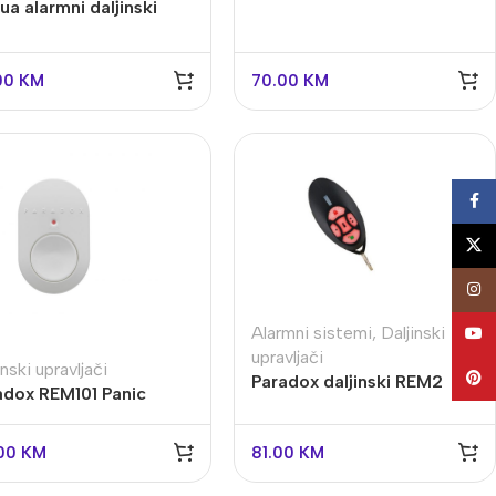
a alarmni daljinski
D323-W2
00
KM
70.00
KM
Face
X
Insta
Alarmni sistemi
,
Daljinski
YouT
upravljači
inski upravljači
Pinte
Paradox daljinski REM2
adox REM101 Panic
inski upravljač
00
KM
81.00
KM