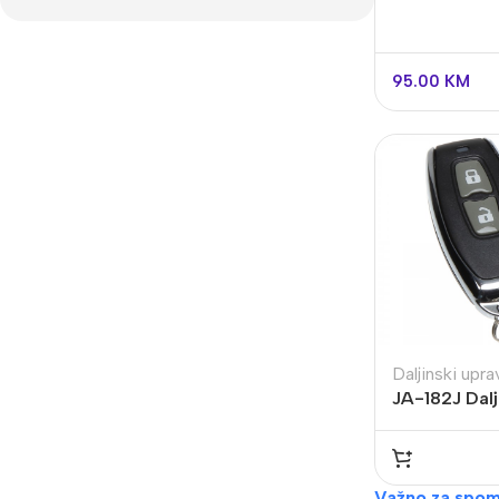
95.00
KM
Video Nadzor
An
UniView
Bu
Daljinski uprav
Dahua
Do
JA-182J Dalj
HikVision
DV
Longse
Po
Tiandy
Važno za spom
PT