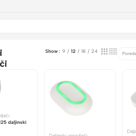
i
Show
9
12
18
24
či
ljači
5 daljinski
Dalj
Daljinski upravljači