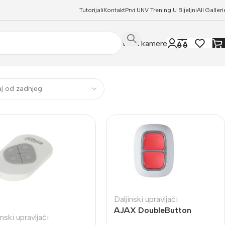
Tutorijali
Kontakt
Prvi UNV Trening U Bijeljni
All Galleri
WIFI kamere
Daljinski upravljači
AJAX DoubleButton
inski upravljači