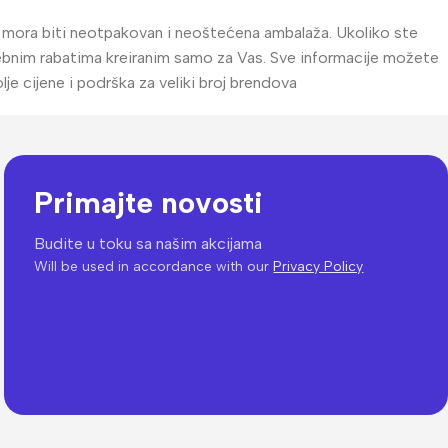
al mora biti neotpakovan i neoštećena ambalaža. Ukoliko ste
posebnim rabatima kreiranim samo za Vas. Sve informacije možete
e cijene i podrška za veliki broj brendova
Primajte novosti
Budite u toku sa našim akcijama
Will be used in accordance with our
Privacy Policy
Vaš prvi izbor u video
nadzoru
UNIVIEW
Saznaj više