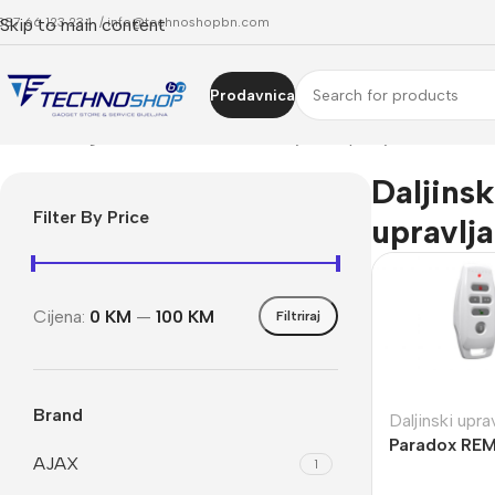
387 66 123 234 /
Skip to main content
info@technoshopbn.com
Prodavnica
Početna
Trgovina
Alarmni sistemi
Daljinski upravljači
Daljinsk
Filter By Price
upravlja
Cijena:
0 KM
—
100 KM
Filtriraj
Brand
Daljinski uprav
Paradox REM2
AJAX
1