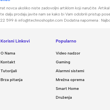
at novca ukoliko niste zadovoljni artiklom koji naručite. Artik
žično
Kompletni sistemi
radite dalju prodaju javite nam se kako bi Vam odobrili pristup 
Wfi sistem
Fi kamere
22 599 ili
info@technoshopbn.com
Dodatna napomena : Najbolj
Napajanja
Korisni Linkovi
Popularno
O Nama
Video nadzor
Kontakt
Gaming
Tutorijali
Alarmni sistemi
Brza pitanja
Mrežna oprema
Smart Home
Druženja