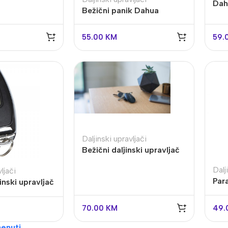
Dahu
Bežični panik Dahua
AR
ARD821-W2
55.00
KM
59.
alogija
IP Sistemi
Daljinski upravljači
Bežični daljinski upravljač
llet Analogne kamere
Bullet IP kamere
crni AJAX-SC-BL
Dalj
ljači
me analogne kamere
Dome IP kamere
SpaceControl
Par
inski upravljač
R snimači
NVR snimači
dalj
kretne Kamere
POE switchevi
70.00
KM
49.
Dodatna Ponuda
enuti
Z kamere