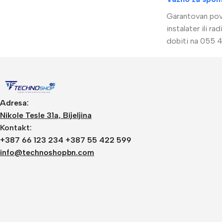
Garantovan povr
Imou
Be
instalater ili 
Dodatna Oprema
Wi
dobiti na 055 4
BNC konektori
Kutije za kamere
Nosači za kamere
Adresa:
Testeri
Nikole Tesle 31a, Bijeljina
Kontakt:
+387 66 123 234 +387 55 422 599
info@technoshopbn.com