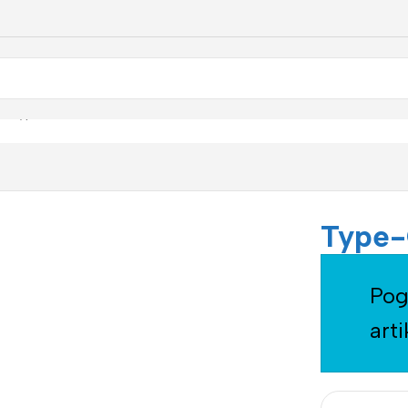
 + Type-C
Type-
Pog
arti