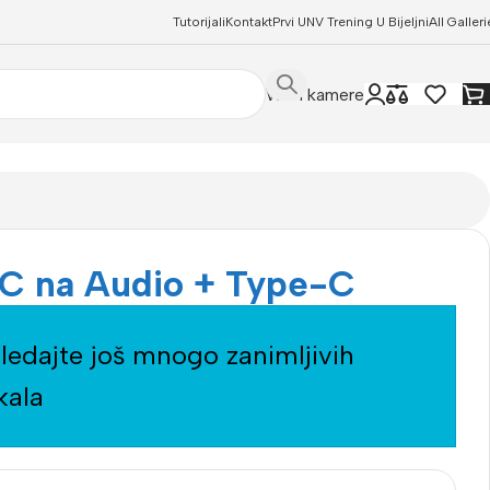
Tutorijali
Kontakt
Prvi UNV Trening U Bijeljni
All Galleri
WIFI kamere
C na Audio + Type-C
ledajte još mnogo zanimljivih
kala