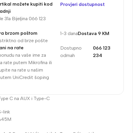
rtikal možete kupiti kod
Provjeri dostupnost
adnji
e 31a Bijeljina 066 123
va brzom poštom
1-3 dana
Dostava 9 KM
striktno od brze pošte
ni na rate
Dostupno
066 123
ponudu na vaše ime za
odmah
234
a rate putem Mikrofina ili
upite na rate u našim
putem UniCredit šoping
Type C na AUX i Type-C
-link
TA45M