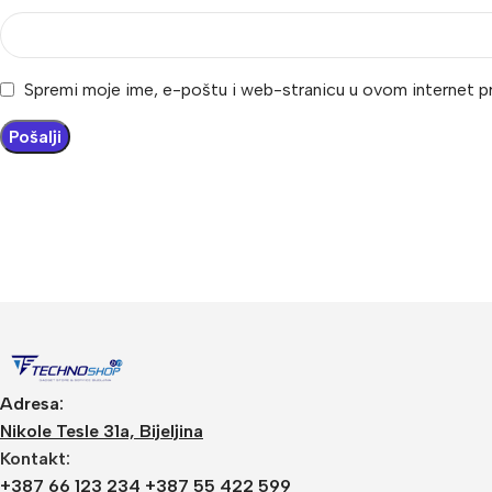
Spremi moje ime, e-poštu i web-stranicu u ovom internet p
Adresa:
Nikole Tesle 31a, Bijeljina
Kontakt:
+387 66 123 234 +387 55 422 599