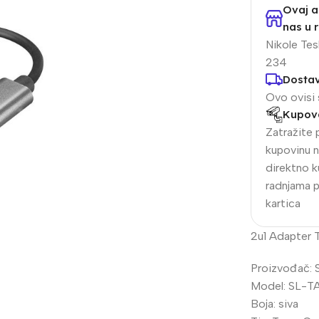
Ovaj a
nas u r
Nikole Tesl
234
Dosta
Ovo ovisi 
Kupova
Zatražite 
kupovinu n
direktno k
radnjama 
alogija
IP Sistemi
kartica
llet Analogne kamere
Bullet IP kamere
2u1 Adapter 
me analogne kamere
Dome IP kamere
R snimači
NVR snimači
Proizvođač: S
Model: SL-
kretne Kamere
POE switchevi
Boja: siva
Dodatna Ponuda
Z kamere