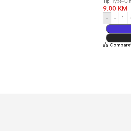
Tip: Type-C 
9.00
KM
žično
Kompletni sistemi
-
Wfi sistem
Fi kamere
Napajanja
Compare