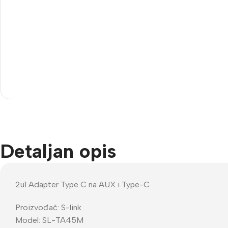
Imou
Be
Dodatna Oprema
Wi
BNC konektori
Kutije za kamere
Nosači za kamere
Testeri
Detaljan opis
2u1 Adapter Type C na AUX i Type-C
Proizvođač: S-link
Model: SL-TA45M