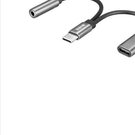
Video Nadzor
An
UniView
Bu
Dahua
Do
HikVision
DV
Longse
Po
Tiandy
PT