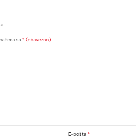
C”
značena sa
* (obavezno)
E-pošta
*