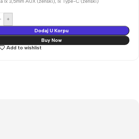
na 1x 3,5mm AUX (ženski), 1x Type-C (ženski)
+
Dodaj U Korpu
Buy Now
Add to wishlist
Vaš prvi izbor u video
nadzoru
UNIVIEW
Saznaj više