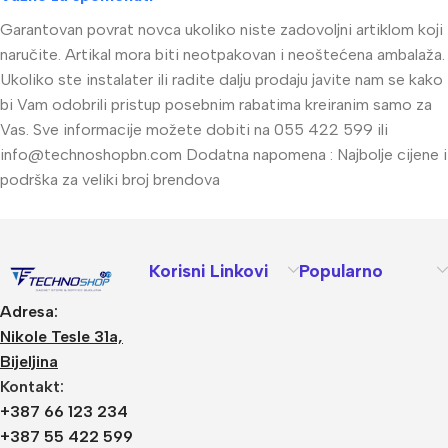
Garantovan povrat novca ukoliko niste zadovoljni artiklom koji
naručite. Artikal mora biti neotpakovan i neoštećena ambalaža.
Ukoliko ste instalater ili radite dalju prodaju javite nam se kako
bi Vam odobrili pristup posebnim rabatima kreiranim samo za
Vas. Sve informacije možete dobiti na 055 422 599 ili
info@technoshopbn.com
Dodatna napomena : Najbolje cijene i
podrška za veliki broj brendova
Korisni Linkovi
Popularno
Adresa:
Nikole Tesle 31a,
Bijeljina
Kontakt:
+387 66 123 234
+387 55 422 599