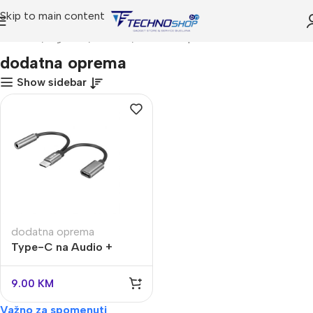
Skip to main content
Početna
Trgovina
Telefoni
dodatna oprema
dodatna oprema
Show sidebar
dodatna oprema
Type-C na Audio +
Type-C
9.00
KM
Važno za spomenuti