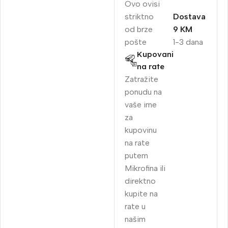
Ovo ovisi
striktno
Dostava
od brze
9 KM
pošte
1-3 dana
Kupovani
na rate
Zatražite
ponudu na
vaše ime
za
kupovinu
na rate
putem
Mikrofina ili
direktno
kupite na
rate u
našim