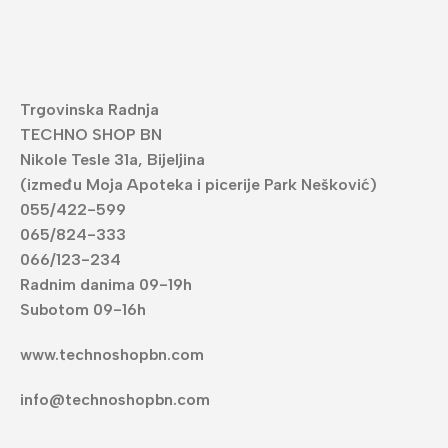
Trgovinska Radnja
TECHNO SHOP BN
Nikole Tesle 31a, Bijeljina
(između Moja Apoteka i picerije Park Nešković)
055/422-599
065/824-333
066/123-234
Radnim danima 09-19h
Subotom 09-16h
www.technoshopbn.com
info@technoshopbn.com