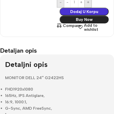
-
+
Dodaj U Korpu
Buy Now
Add to
Compare
wishlist
Detaljan opis
Detaljni opis
MONITOR DELL 24″ G2422HS
FHD1920x1080
165Hz, IPS Antiglare,
16:9, 1000:1,
G-Sync, AMD FreeSync,