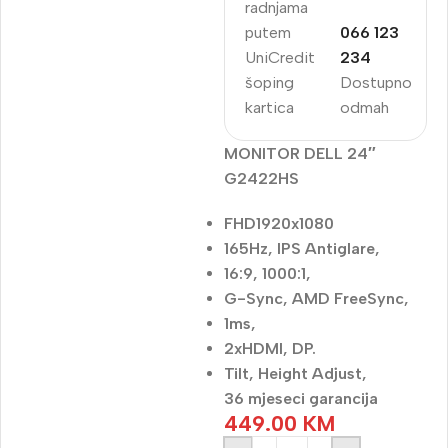
radnjama
putem
066 123
UniCredit
234
šoping
Dostupno
kartica
odmah
MONITOR DELL 24″
G2422HS
FHD1920x1080
165Hz, IPS Antiglare,
16:9, 1000:1,
G-Sync, AMD FreeSync,
1ms,
2xHDMI, DP.
Tilt, Height Adjust,
36 mjeseci garancija
449.00
KM