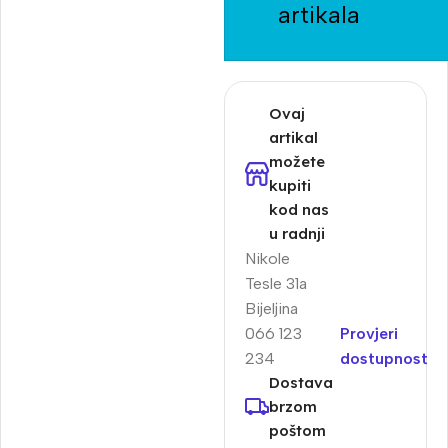
artikala
Ovaj
artikal
možete
kupiti
kod nas
u radnji
Nikole
Tesle 31a
Bijeljina
066 123
Provjeri
234
dostupnost
Dostava
brzom
poštom