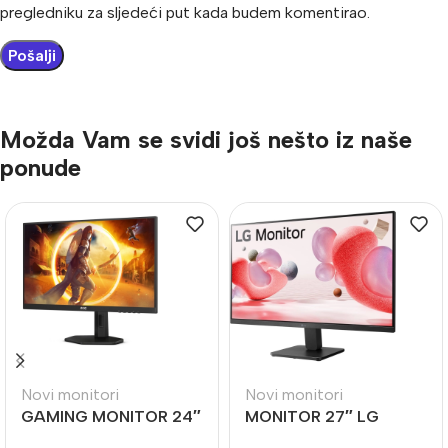
pregledniku za sljedeći put kada budem komentirao.
Možda Vam se svidi još nešto iz naše
ponude
Novi monitori
Novi monitori
GAMING MONITOR 24″
MONITOR 27″ LG
AOC 24G4XE 180Hz
27MR400-B 100Hz