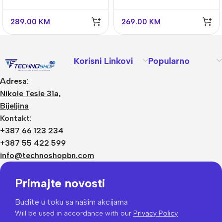
289.00
KM
269.00
KM
Korisni Linkovi
Popularno
Adresa:
Nikole Tesle 31a,
Bijeljina
Kontakt:
+387 66 123 234
+387 55 422 599
info@technoshopbn.com
Primajte novosti
Budite u toku sa našim akcijama
Will be used in accordance with our
Privacy Policy