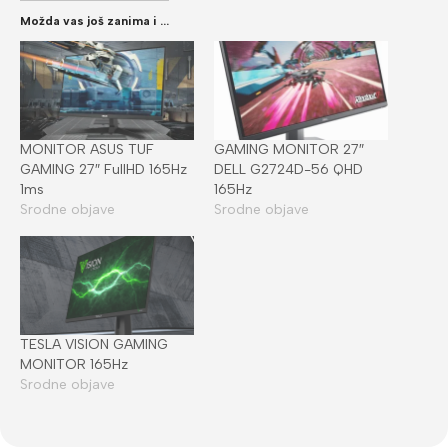
Možda vas još zanima i ...
MONITOR ASUS TUF
GAMING MONITOR 27″
GAMING 27″ FullHD 165Hz
DELL G2724D-56 QHD
1ms
165Hz
Srodne objave
Srodne objave
TESLA VISION GAMING
MONITOR 165Hz
Srodne objave