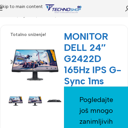
Skip to main content
Početna
Trgovina
IT SHOP
Novi monitori
MONITOR
Totalno sniženje!
DELL 24″
G2422D
165Hz IPS G-
Sync 1ms
Pogledajte
još mnogo
zanimljivih