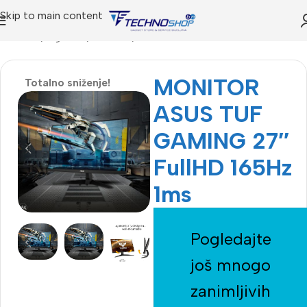
Skip to main content
Početna
Trgovina
IT SHOP
Novi monitori
MONITOR
Totalno sniženje!
ASUS TUF
GAMING 27″
FullHD 165Hz
1ms
Pogledajte
još mnogo
zanimljivih