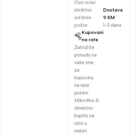
Ovo ovisi
striktno
Dostava
od brze
9 KM
pošte
1-3 dana
Kupovani
na rate
Zatražite
ponudu na
vaše ime
za
kupovinu
na rate
putem
Mikrofina ili
direktno
kupite na
rate u
našim