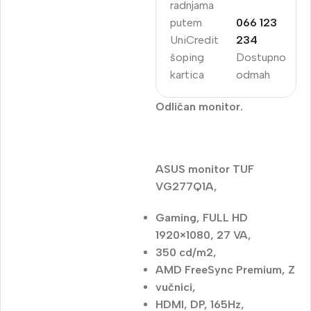
radnjama
putem
066 123
UniCredit
234
šoping
Dostupno
kartica
odmah
Odličan monitor.
ASUS monitor TUF
VG277Q1A,
Gaming, FULL HD
1920×1080, 27 VA,
350 cd/m2,
AMD FreeSync Premium, Z
vučnici,
HDMI, DP, 165Hz,