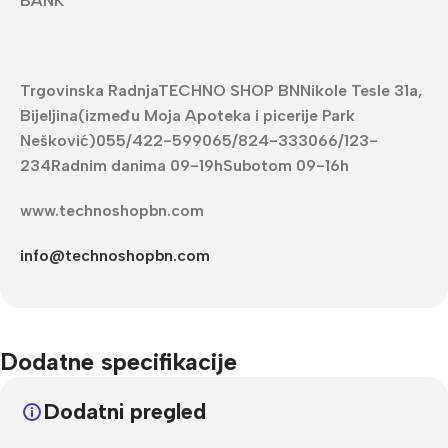
BANK
Trgovinska RadnjaTECHNO SHOP BNNikole Tesle 31a,
Bijeljina(između Moja Apoteka i picerije Park
Nešković)055/422-599065/824-333066/123-
234Radnim danima 09-19hSubotom 09-16h
www.technoshopbn.com
info@technoshopbn.com
Dodatne specifikacije
Dodatni pregled