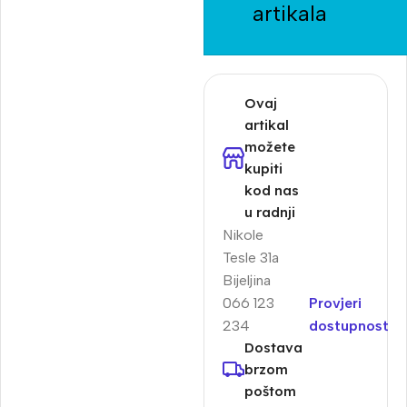
artikala
Ovaj
artikal
možete
kupiti
kod nas
u radnji
Nikole
Tesle 31a
Bijeljina
066 123
Provjeri
234
dostupnost
Dostava
brzom
poštom