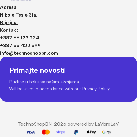
Adresa:
Nikole Tesle 31a,
Bijeljina
Kontakt:
+387 66 123 234
+387 55 422 599
info@technoshopbn.com
Primajte novosti
Budite u toku sa našim akcijama
Will be used in accordance with our
Privacy Policy
TechnoShopBN 2026 powered by LaVbreLaV