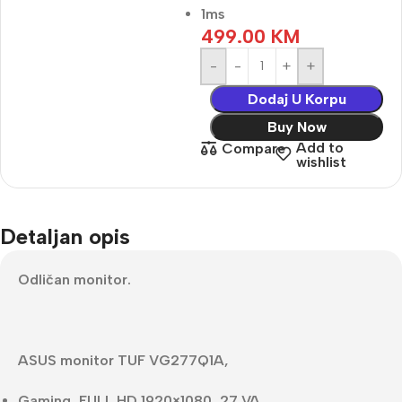
1ms
499.00
KM
-
+
Dodaj U Korpu
Buy Now
Add to
Compare
wishlist
Detaljan opis
Odličan monitor.
ASUS monitor TUF VG277Q1A,
Gaming, FULL HD 1920×1080, 27 VA,