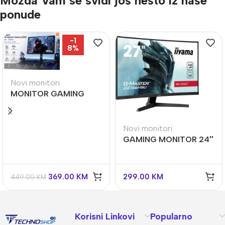
Možda Vam se svidi još nešto iz naše
ponude
-1
8%
Novi monitori
MONITOR GAMING
XIAOMI G27Qi 2k
180Hz
Novi monitori
GAMING MONITOR 24″
IIYAMA G-Master Red
Eagle 180HZ
369.00
KM
299.00
KM
449.00
KM
Korisni Linkovi
Popularno