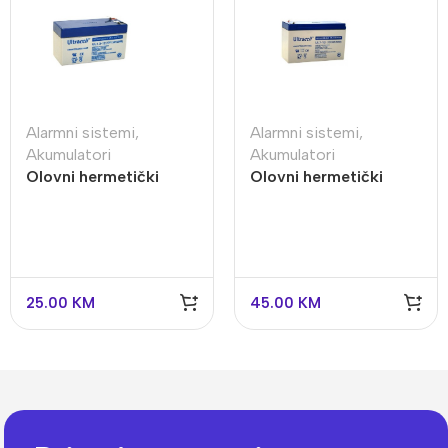
Alarmni sistemi
,
Alarmni sistemi
,
Akumulatori
Akumulatori
Olovni hermetički
Olovni hermetički
zatvoreni akumulator
zatvoreni akumulator
12V/1.3Ah
12V/7Ah
25.00
KM
45.00
KM