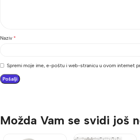
Naziv
*
Spremi moje ime, e-poštu i web-stranicu u ovom internet p
Možda Vam se svidi još n