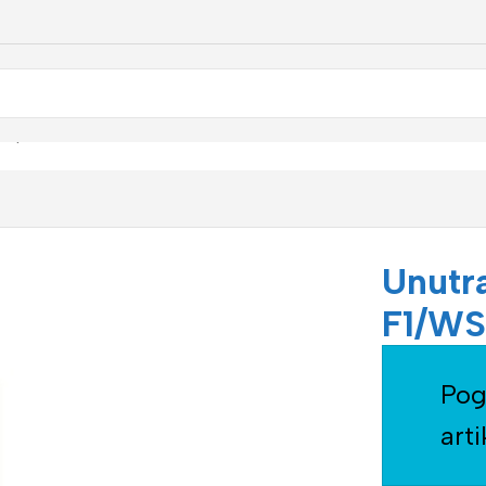
a lampom F1/WS-200
Unutr
F1/W
Pog
arti