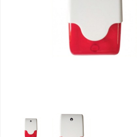
Video Nadzor
An
UniView
Bu
Dahua
Do
HikVision
DV
Longse
Po
Tiandy
PT