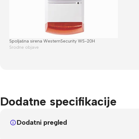
Spoljašna sirena WesternSecurity WS-20H
Srodne objave
Dodatne specifikacije
Dodatni pregled