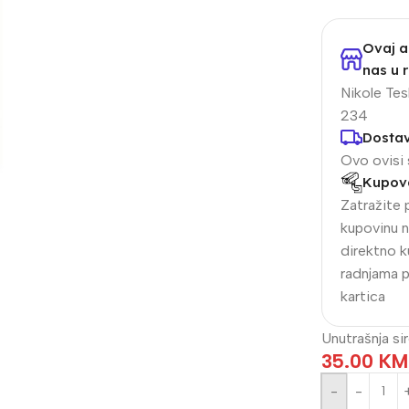
Ovaj a
nas u r
Nikole Tesl
234
Dosta
Ovo ovisi 
Kupova
Zatražite 
kupovinu n
alogija
IP Sistemi
direktno k
radnjama 
llet Analogne kamere
Bullet IP kamere
kartica
me analogne kamere
Dome IP kamere
Unutrašnja s
R snimači
NVR snimači
35.00
KM
kretne Kamere
POE switchevi
-
Dodatna Ponuda
Z kamere