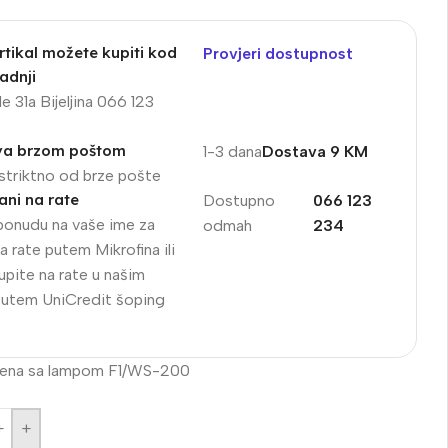
rtikal možete kupiti kod
Provjeri dostupnost
adnji
e 31a Bijeljina 066 123
va brzom poštom
1-3 dana
Dostava 9 KM
striktno od brze pošte
ni na rate
Dostupno
066 123
ponudu na vaše ime za
odmah
234
a rate putem Mikrofina ili
upite na rate u našim
putem UniCredit šoping
irena sa lampom F1/WS-200
+