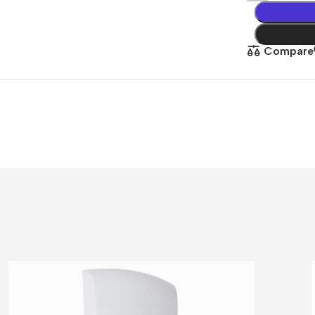
žično
Kompletni sistemi
Wfi sistem
Compare
Fi kamere
Napajanja