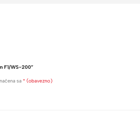
pom F1/WS-200”
značena sa
* (obavezno)