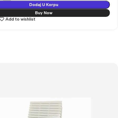
Dodaj U Korpu
Buy Now
Add to wishlist
Vaš prvi izbor u video
nadzoru
UNIVIEW
Saznaj više