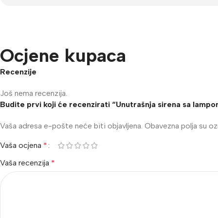
Ocjene kupaca
Recenzije
Još nema recenzija.
Budite prvi koji će recenzirati “Unutrašnja sirena sa lam
Vaša adresa e-pošte neće biti objavljena.
Obavezna polja su o
Vaša ocjena
*
Vaša recenzija
*