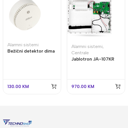
Alarmni sistemi
Alarmni sistemi
,
Bežični detektor dima
Centrale
Dahua HY-SA21A-W2
Jablotron JA-107KR
centrala
130.00
KM
970.00
KM