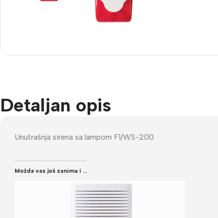
Imou
Be
Dodatna Oprema
Wi
BNC konektori
Kutije za kamere
Nosači za kamere
Detaljan opis
Testeri
Unutrašnja sirena sa lampom F1/WS-200
Možda vas još zanima i ...