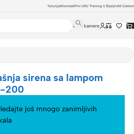
Tutorijali
Kontakt
Prvi UNV Trening U Bijeljni
All Galleri
WIFI kamere
ašnja sirena sa lampom
S-200
ledajte još mnogo zanimljivih
kala