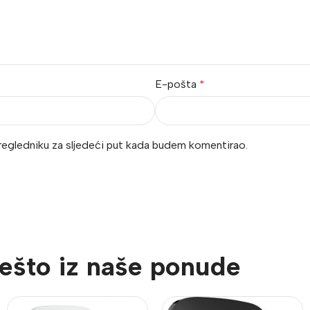
E-pošta
*
regledniku za sljedeći put kada budem komentirao.
ešto iz naše ponude