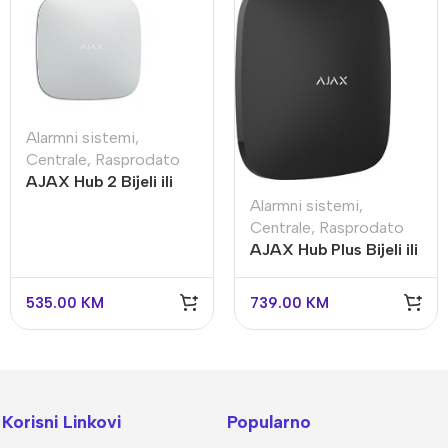
Alarmni sistemi
,
Centrale
,
Rasprodato
AJAX Hub 2 Bijeli ili
Crni
Alarmni sistemi
,
Centrale
,
Rasprodato
AJAX Hub Plus Bijeli ili
Crni
535.00
KM
739.00
KM
Korisni Linkovi
Popularno