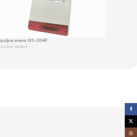
Spoljna sirena WS-30HR
Srodne objave
Face
X
Insta