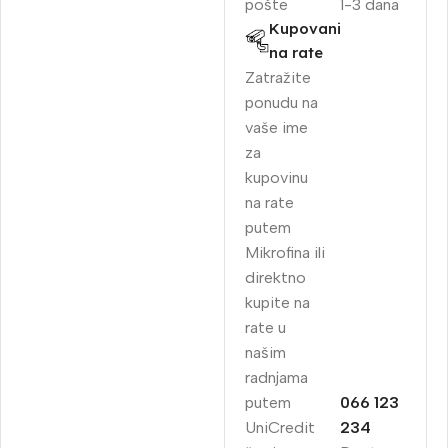
pošte
1-3 dana
Kupovani
na rate
Zatražite
ponudu na
vaše ime
za
kupovinu
na rate
putem
Mikrofina ili
direktno
kupite na
rate u
našim
radnjama
putem
066 123
UniCredit
234