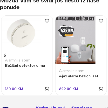
Možda Vam se svidi još nešto iz naše
ponude
Alarmni sistemi
Bežični detektor dima
Alarmni sistemi
Dahua HY-SA21A-W2
Ajax alarm bežični set
Techno Shop BN
130.00
KM
629.00
KM
Korisni Linkovi
Popularno