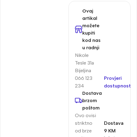
Ovaj
artikal
možete
kupiti
kod nas
u radnji
Nikole
Tesle 31a
Bijeljina
066 123
Provjeri
234
dostupnost
Dostava
brzom
poštom
Ovo ovisi
striktno
Dostava
od brze
9 KM