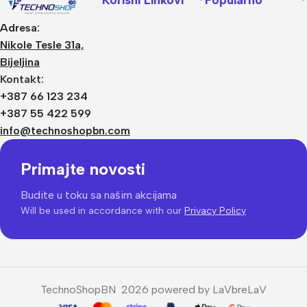
Adresa:
Nikole Tesle 31a,
Bijeljina
Kontakt:
+387 66 123 234
+387 55 422 599
info@technoshopbn.com
Primajte novosti
Budite u toku sa našim akcijama
Will be used in accordance with our
Privacy Policy
TechnoShopBN 2026 powered by LaVbreLaV