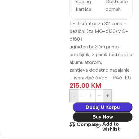
šoping
Dostupno
kartica
odmah
LED šifrator za 32 zone –
bežični (za MG-6130/MG-
6160)
ugrađen bežični primo-
predajnik, 3 panik tastera, sa
akumulatorom,
zahtjeva dodatno napajanje
– ispravljač 6Vdc – PA6-EU
215.00
KM
-
+
Dodaj U Korpu
Buy Now
Add to
Compare
wishlist