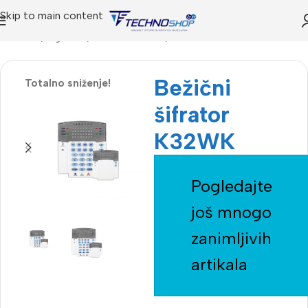
Skip to main content
Početna
Trgovina
Alarmni sistemi
Šifratori
Bežični
Totalno sniženje!
šifrator
K32WK
Pogledajte
još mnogo
zanimljivih
artikala