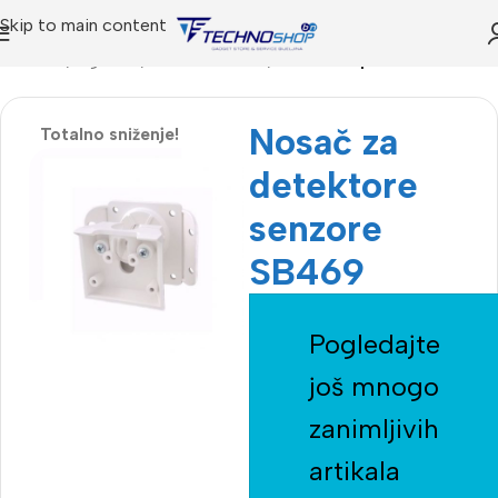
Skip to main content
Početna
Trgovina
Alarmni sistemi
dodatna oprema
Nosač za
Totalno sniženje!
detektore
senzore
SB469
Pogledajte
još mnogo
zanimljivih
artikala