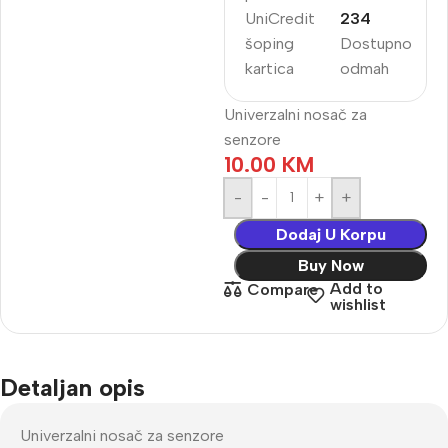
UniCredit
234
šoping
Dostupno
kartica
odmah
Univerzalni nosač za
senzore
10.00
KM
-
+
Dodaj U Korpu
Buy Now
Add to
Compare
wishlist
Detaljan opis
Univerzalni nosač za senzore