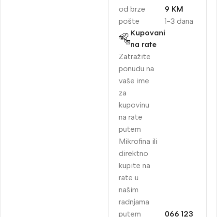
od brze
9 KM
pošte
1-3 dana
Kupovani
na rate
Zatražite
ponudu na
vaše ime
za
kupovinu
na rate
putem
Mikrofina ili
direktno
kupite na
rate u
našim
radnjama
putem
066 123