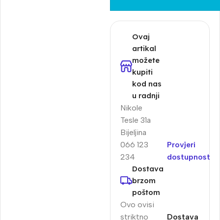
Ovaj
artikal
možete
kupiti
kod nas
u radnji
Nikole
Tesle 31a
Bijeljina
066 123
Provjeri
234
dostupnost
Dostava
brzom
poštom
Ovo ovisi
striktno
Dostava