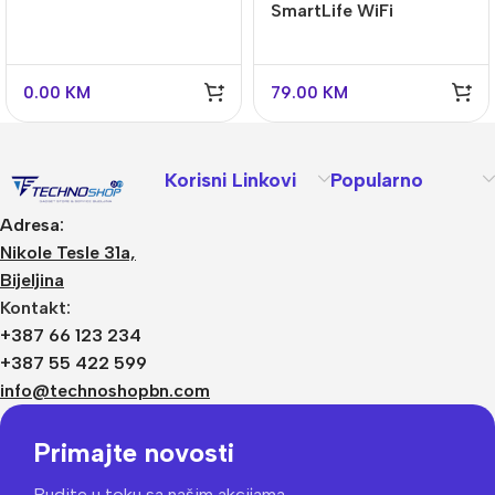
SmartLife WiFi
Detektor Vode | Sirena
50dB | Na Baterije
0.00
KM
79.00
KM
Korisni Linkovi
Popularno
Adresa:
Nikole Tesle 31a,
Bijeljina
Kontakt:
+387 66 123 234
+387 55 422 599
info@technoshopbn.com
Primajte novosti
Budite u toku sa našim akcijama