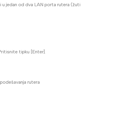
ugi u jedan od dva LAN porta rutera (žuti
itisnite tipku [Enter].
 podešavanja rutera
Vaš prvi izbor u video
nadzoru
UNIVIEW
Saznaj više