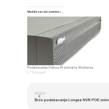
Možda vas još zanima i ...
Podešavanje Dahua AI snimača WizSense
U "Tutorijali"
Newer
Brzo podešavanje Longse NVR POE sni