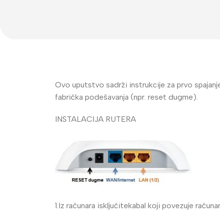
Ovo uputstvo sadrži instrukcije za prvo spajanje
fabrička podešavanja (npr. reset dugme).
INSTALACIJA RUTERA
Video Nadzor
An
UniView
Bu
Dahua
Do
HikVision
DV
Longse
Po
1.Iz računara isključitekabal koji povezuje račun
Tiandy
PT