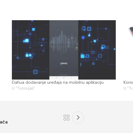
Dahua dodavanje uređaja na mobilnu aplikaciju
Kori
U "Tutorijali"
U "Tu
mača