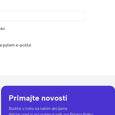
ao.
ma putem e-pošte.
Primajte novosti
Budite u toku sa našim akcijama
Will be used in accordance with our
Privacy Policy