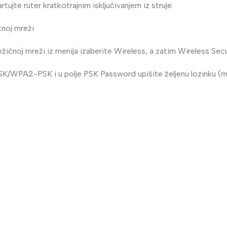
ujte ruter kratkotrajnim isključivanjem iz struje.
čnoj mreži
ežičnoj mreži iz menija izaberite Wireless, a zatim Wireless Secu
/WPA2-PSK i u polje PSK Password upišite željenu lozinku (mini