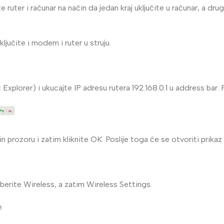
 ruter i računar na način da jedan kraj uključite u računar, a dr
žično
Kompletni sistemi
Wfi sistem
Fi kamere
ključite i modem i ruter u struju.
Napajanja
xplorer) i ukucajte IP adresu rutera 192.168.0.1 u address bar. Pr
prozoru i zatim kliknite OK. Poslije toga će se otvoriti prikaz
berite Wireless, a zatim Wireless Settings.
e.