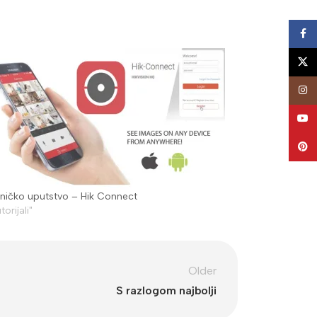
Face
X
Insta
YouT
Pinte
sničko uputstvo – Hik Connect
torijali"
Older
S razlogom najbolji