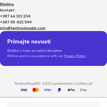
Bijeljina
Kontakt:
+387 66 123 234
+387 55 422 599
info@technoshopbn.com
Primajte novosti
Budite u toku sa našim akcijama
Will be used in accordance with our
Privacy Policy
TechnoShopBN 2026 powered by LaVbreLaV