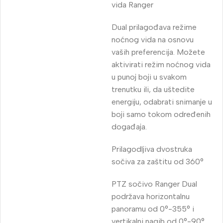
vida Ranger
Dual prilagođava režime
noćnog vida na osnovu
vaših preferencija. Možete
aktivirati režim noćnog vida
u punoj boji u svakom
trenutku ili, da uštedite
energiju, odabrati snimanje u
boji samo tokom određenih
događaja.
Prilagodljiva dvostruka
sočiva za zaštitu od 360°
PTZ sočivo Ranger Dual
podržava horizontalnu
panoramu od 0°-355° i
vertikalni nagib od 0°-90°,