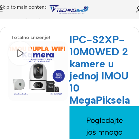
Skip to main content
Početna
Trgovina
Video Nadzor
WiFI kamere
IPC-S2XP-
Totalno sniženje!
10M0WED 2
kamere u
jednoj IMOU
10
MegaPiksela
Pogledajte
još mnogo