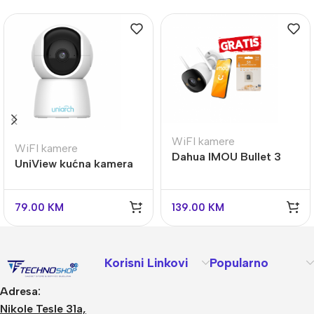
WiFI kamere
WiFI kamere
Dahua IMOU Bullet 3
UniView kućna kamera
wifi kamera 5 MPX sa
UHO-S2E sa gratis
gratis 128 GB – novo
karticom 64 GB
79.00
KM
139.00
KM
Korisni Linkovi
Popularno
Adresa:
Nikole Tesle 31a,