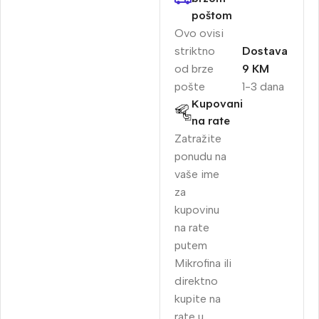
poštom
Ovo ovisi
striktno
Dostava
od brze
9 KM
pošte
1-3 dana
Kupovani
na rate
Zatražite
ponudu na
vaše ime
za
kupovinu
na rate
putem
Mikrofina ili
direktno
kupite na
rate u