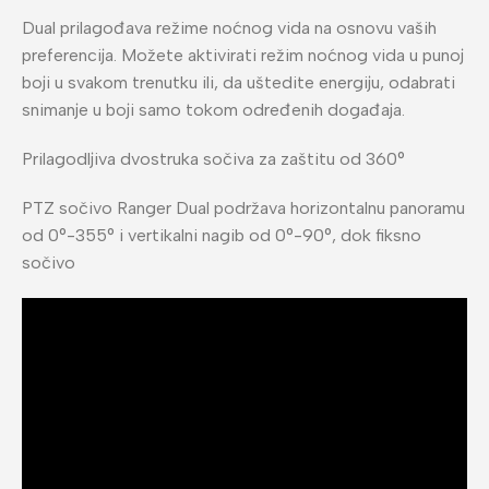
Dual prilagođava režime noćnog vida na osnovu vaših
preferencija. Možete aktivirati režim noćnog vida u punoj
boji u svakom trenutku ili, da uštedite energiju, odabrati
snimanje u boji samo tokom određenih događaja.
Prilagodljiva dvostruka sočiva za zaštitu od 360°
PTZ sočivo Ranger Dual podržava horizontalnu panoramu
od 0°-355° i vertikalni nagib od 0°-90°, dok fiksno
sočivo