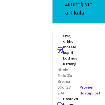
zanimljivih
artikala
Ovaj
artikal
možete
kupiti
kod nas
u radnji
Nikole
Tesle 31a
Bijeljina
066 123
Provjeri
234
dostupnost
Dostava
brzom