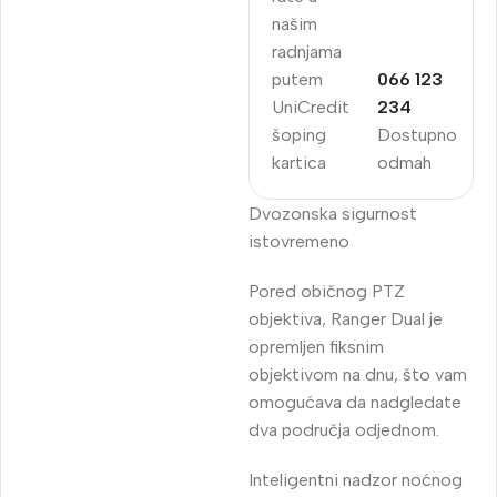
našim
radnjama
putem
066 123
UniCredit
234
šoping
Dostupno
kartica
odmah
Dvozonska sigurnost
istovremeno
Pored običnog PTZ
objektiva, Ranger Dual je
opremljen fiksnim
objektivom na dnu, što vam
omogućava da nadgledate
dva područja odjednom.
Inteligentni nadzor noćnog