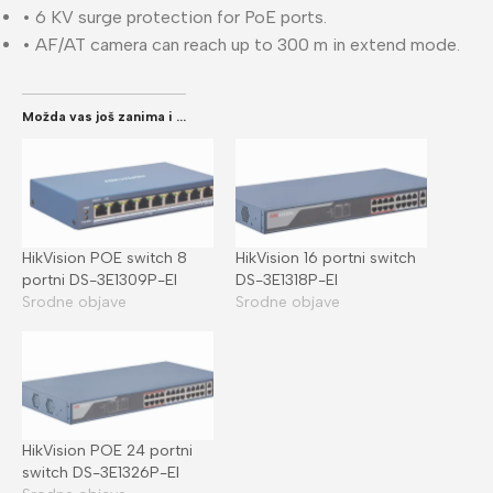
• 6 KV surge protection for PoE ports.
• AF/AT camera can reach up to 300 m in extend mode.
Možda vas još zanima i ...
HikVision POE switch 8
HikVision 16 portni switch
portni DS-3E1309P-EI
DS-3E1318P-EI
Srodne objave
Srodne objave
HikVision POE 24 portni
switch DS-3E1326P-EI