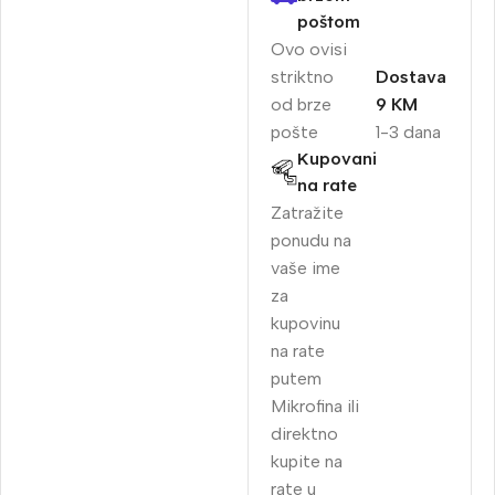
poštom
Ovo ovisi
striktno
Dostava
od brze
9 KM
pošte
1-3 dana
Kupovani
na rate
Zatražite
ponudu na
vaše ime
za
kupovinu
na rate
putem
Mikrofina ili
direktno
kupite na
rate u