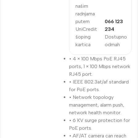
našim
radnjama
putem
066 123
UniCredit
234
šoping
Dostupno
kartica
odmah
• 4 × 100 Mbps PoE RJ45
ports, 1 × 100 Mbps network
RJ45 port.
• IEEE 802.3at/af standard
for PoE ports.
• Network topology
management, alarm push,
network health monitor.
• 6 KV surge protection for
PoE ports.
• AF/AT camera can reach