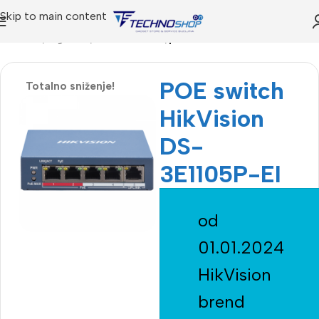
Skip to main content
Početna
Trgovina
Video Nadzor
poe switch
POE switch
Totalno sniženje!
HikVision
DS-
3E1105P-EI
od
01.01.2024
HikVision
brend