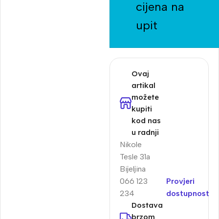
cijena na
upit
Ovaj
artikal
možete
kupiti
kod nas
u radnji
Nikole
Tesle 31a
Bijeljina
066 123
Provjeri
234
dostupnost
Dostava
brzom