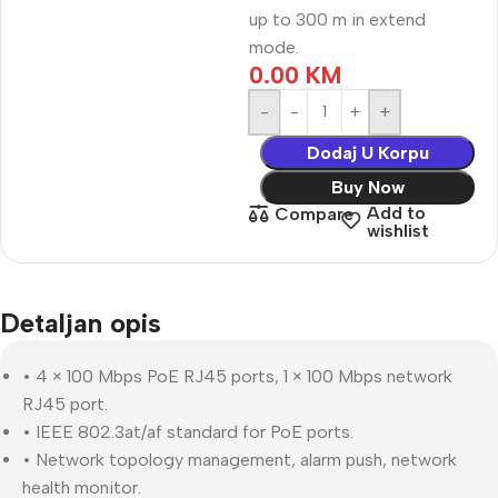
up to 300 m in extend
mode.
0.00
KM
-
+
Dodaj U Korpu
Buy Now
Add to
Compare
wishlist
Detaljan opis
• 4 × 100 Mbps PoE RJ45 ports, 1 × 100 Mbps network
RJ45 port.
• IEEE 802.3at/af standard for PoE ports.
• Network topology management, alarm push, network
health monitor.