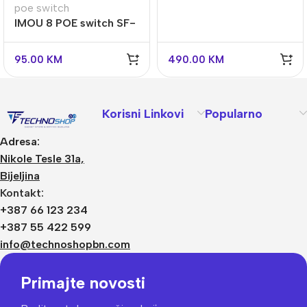
24T2GC-POE-IN
poe switch
IMOU 8 POE switch SF-
110P-65
95.00
KM
490.00
KM
Korisni Linkovi
Popularno
Adresa:
Nikole Tesle 31a,
Bijeljina
Kontakt:
+387 66 123 234
+387 55 422 599
info@technoshopbn.com
Primajte novosti