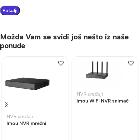
Možda Vam se svidi još nešto iz naše
ponude
NVR uređaji
Imou WiFi NVR snimač
10 kanala nvr-n110w-
8A0E
NVR uređaji
Imou NVR mrežni
snimač do 10 kanala
NVR-N110-8A0E-P