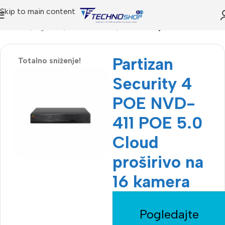
Skip to main content
Početna
Trgovina
Video Nadzor
NVR uređaji
Partizan
Totalno sniženje!
Security 4
POE NVD-
411 POE 5.0
Cloud
proširivo na
16 kamera
Pogledajte