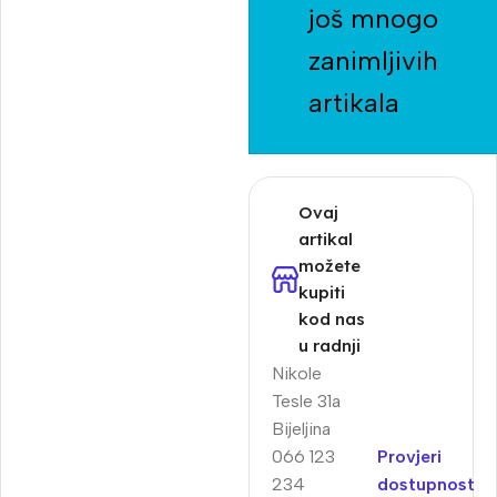
još mnogo
zanimljivih
artikala
Ovaj
artikal
možete
kupiti
kod nas
u radnji
Nikole
Tesle 31a
Bijeljina
066 123
Provjeri
234
dostupnost