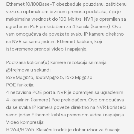
Ethernet 10/100Base-T obezbeđuje pouzdanu, zaštićenu
vezu sa optimalnom brzinom prenosa podataka, čija je
maksimalna vrednost do 100 Mbit/s.
NVR je opremljen sa
ugrađenim PoE prekidačem za 4 kanala (kamere).
Ovo
vam omogućava da povežete svaku IP kameru direktno
na NVR sa samo jednim Ethernet kablom, koji
istovremeno prenosi video i napajanje.
Podržana količina(x) kamere rezolucija snimanja
@frejmova u sekundi:
16x8Mp@25, 16x5Mp@25, 16x2Mp@25
POE funkcija:
4 nezavisna POE porta. NVR je opremljen sa ugrađenim
4-kanalnim (kamere) Poe prekidačem. Ovo omogućava
da se svaka IP kamera poveže direktno na NVR koristeći
samo jedan Ethernet kabl sa prenosom videa i napajanja.
Video kompresija:
H.264/H.265. Klasični kodek je dobar izbor za čuvanje