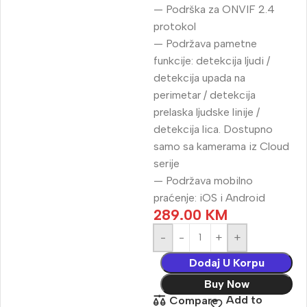
— Podrška za ONVIF 2.4
protokol
— Podržava pametne
funkcije: detekcija ljudi /
detekcija upada na
perimetar / detekcija
prelaska ljudske linije /
detekcija lica. Dostupno
samo sa kamerama iz Cloud
serije
— Podržava mobilno
praćenje: iOS i Android
289.00
KM
-
+
Dodaj U Korpu
Buy Now
Add to
Compare