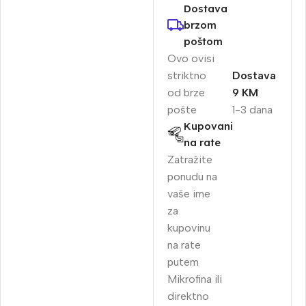
Dostava
brzom
poštom
Ovo ovisi
striktno
Dostava
od brze
9 KM
pošte
1-3 dana
Kupovani
na rate
Zatražite
ponudu na
vaše ime
za
kupovinu
na rate
putem
Mikrofina ili
direktno