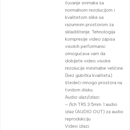
čuvanje snimaka sa
normalnom rezolucijom i
kvalitetom slike sa
razumnim prostorom za
skladištenje. Tehnologija
kompresije video zapisa
visokih performansi
omogućava vam da
dobijete video visoke
rezolucije minimalne veličine
(bez gubitka kvaliteta)
štedeći mnogo prostora na
tvrdom disku.
Audio ulazi/izlazi:
– /1ch TRS 3.5mm. 1 audio
izlaz (AUDIO OUT) za audio
reprodukciju
Video izlazi: