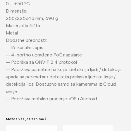
0 – +50 °C
Dimenzije:
255x225x45 mm, 690 g
Materijal kućišta:
Metal
Dodatne prednosti:
— 16-kanalni zapis
— 4-portno ugrađeno PoE napajanje
— Podrška za ONVIF 2.4 protokol
— Podržava pametne funkcije: detekcija ljudi / detekcija
upada na perimetar / detekcija prelaska ljudske linije /
detekcija lica. Dostupno samo sa kamerama iz Cloud
serije
— Podržava mobilno praćenje: iOS i Android
Možda vas još zanima i ...