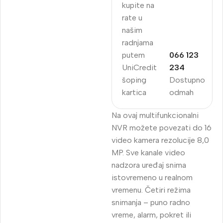
kupite na
rate u
našim
radnjama
putem
066 123
UniCredit
234
šoping
Dostupno
kartica
odmah
Na ovaj multifunkcionalni
NVR možete povezati do 16
video kamera rezolucije 8,0
MP.
Sve kanale video
nadzora uređaj snima
istovremeno u realnom
vremenu.
Četiri režima
snimanja – puno radno
vreme, alarm, pokret ili