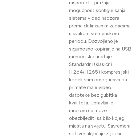
raspored – pružaju
mogućnost konfigurisanja
sistema video nadzora
prema definisanim zadacima
u svakom vremenskom
periodu.
Dozvoljeno je
sigurnosno kopiranje na USB
memorijske uređaje.
Standardni (klasični
H.264/H.265) kompresijski
kodek vam omogućava da
primate male video
datoteke bez gubitka
kvaliteta.
Upravljanje
mrežom se može
obezbijediti sa bilo kojeg
mjesta na svijetu.
Savremeni
softver uključuje zgodan