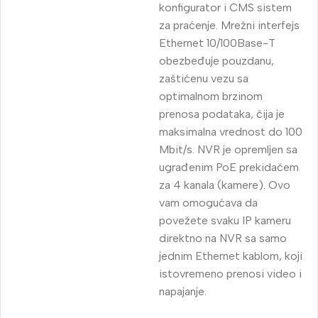
konfigurator i CMS sistem
za praćenje.
Mrežni interfejs
Ethernet 10/100Base-T
obezbeđuje pouzdanu,
zaštićenu vezu sa
optimalnom brzinom
prenosa podataka, čija je
maksimalna vrednost do 100
Mbit/s.
NVR je opremljen sa
ugrađenim PoE prekidačem
za 4 kanala (kamere).
Ovo
vam omogućava da
povežete svaku IP kameru
direktno na NVR sa samo
jednim Ethernet kablom, koji
istovremeno prenosi video i
napajanje.