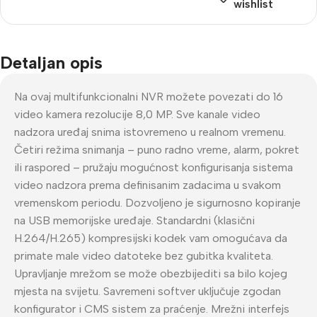
wishlist
Detaljan opis
Na ovaj multifunkcionalni NVR možete povezati do 16
video kamera rezolucije 8,0 MP.
Sve kanale video
nadzora uređaj snima istovremeno u realnom vremenu.
Četiri režima snimanja – puno radno vreme, alarm, pokret
ili raspored – pružaju mogućnost konfigurisanja sistema
video nadzora prema definisanim zadacima u svakom
vremenskom periodu.
Dozvoljeno je sigurnosno kopiranje
na USB memorijske uređaje.
Standardni (klasični
H.264/H.265) kompresijski kodek vam omogućava da
primate male video datoteke bez gubitka kvaliteta.
Upravljanje mrežom se može obezbijediti sa bilo kojeg
mjesta na svijetu.
Savremeni softver uključuje zgodan
konfigurator i CMS sistem za praćenje.
Mrežni interfejs