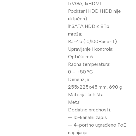
1xVGA, 1xHDMI
Podržani HDD (HDD nije
uključen):
1hSATA HDD ≤ 8Tb
mreža:
RJ-45 (10/100Base-T)
Upravljanje i kontrola:
Optički miš
Radna temperatura:
0 – +50 °C
Dimenzije:
255x225x45 mm, 690 g
Materijal kućišta:
Metal
Dodatne prednosti:
— 16-kanalni zapis
— 4-portno ugrađeno PoE
napajanje