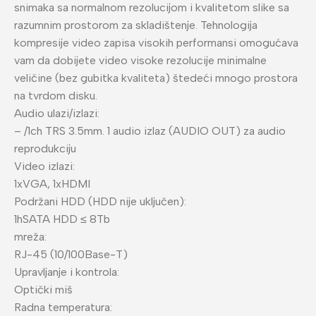
snimaka sa normalnom rezolucijom i kvalitetom slike sa
razumnim prostorom za skladištenje. Tehnologija
kompresije video zapisa visokih performansi omogućava
vam da dobijete video visoke rezolucije minimalne
veličine (bez gubitka kvaliteta) štedeći mnogo prostora
na tvrdom disku.
Audio ulazi/izlazi:
– /1ch TRS 3.5mm. 1 audio izlaz (AUDIO OUT) za audio
reprodukciju
Video izlazi:
1xVGA, 1xHDMI
Podržani HDD (HDD nije uključen):
1hSATA HDD ≤ 8Tb
mreža:
RJ-45 (10/100Base-T)
Upravljanje i kontrola:
Optički miš
Radna temperatura: