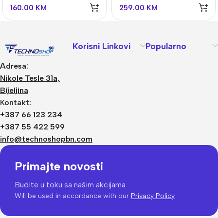
160.00
KM
259.00
KM
Korisni Linkovi
Popularno
Adresa:
Nikole Tesle 31a,
Bijeljina
Kontakt:
+387 66 123 234
+387 55 422 599
info@technoshopbn.com
Primajte novosti
Budite u toku sa našim akcijama
Will be used in accordance with our
Privacy Policy