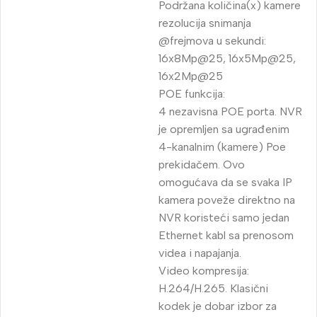
Podržana količina(x) kamere
rezolucija snimanja
@frejmova u sekundi:
16x8Mp@25, 16x5Mp@25,
16x2Mp@25
POE funkcija:
4 nezavisna POE porta. NVR
je opremljen sa ugrađenim
4-kanalnim (kamere) Poe
prekidačem. Ovo
omogućava da se svaka IP
kamera poveže direktno na
NVR koristeći samo jedan
Ethernet kabl sa prenosom
videa i napajanja.
Video kompresija:
H.264/H.265. Klasični
kodek je dobar izbor za