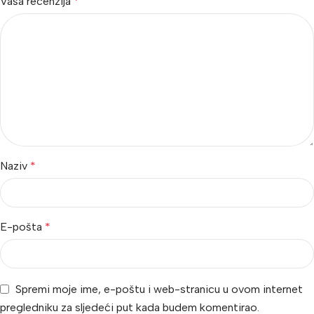
Vaša recenzija
*
Naziv
*
E-pošta
*
Spremi moje ime, e-poštu i web-stranicu u ovom internet
pregledniku za sljedeći put kada budem komentirao.