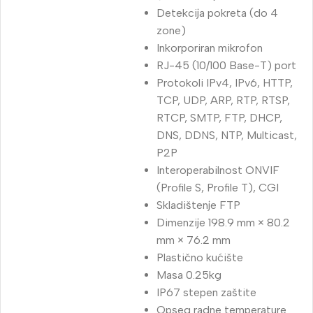
Detekcija pokreta (do 4
zone)
Inkorporiran mikrofon
RJ-45 (10/100 Base-T) port
Protokoli IPv4, IPv6, HTTP,
TCP, UDP, ARP, RTP, RTSP,
RTCP, SMTP, FTP, DHCP,
DNS, DDNS, NTP, Multicast,
P2P
Interoperabilnost ONVIF
(Profile S, Profile T), CGI
Skladištenje FTP
Dimenzije 198.9 mm × 80.2
mm × 76.2 mm
Plastično kućište
Masa 0.25kg
IP67 stepen zaštite
Opseg radne temperature