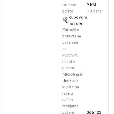
od brze
9 KM
pošte
1-3 dana
Kupovani
na rate
Zatražite
ponudu na
vaše ime
za
kupovinu
na rate
putem
Mikrofina ili
direktno
kupite na
rate u
našim
radnjama
putem
066 123