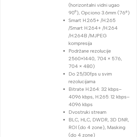
(horizontalni vidni ugao
90⁰), Opciono 3.6mm (76°)
Smart H.265+ /H.265
/Smart H.264+ /H.264
/H.264B /MJPEG
kompresija
Podržane rezolucije
2560×1440, 704 × 576,
704 × 480)
Do 25/30fps u svim
rezolucijama
Bitrate H.264: 32 kbps–
4096 kbps, H.265: 12 kbps–
4096 kbps
Dvostruki stream
BLC, HLC, DWDR, 3D DNR,
ROI (do 4 zone), Masking
(do 4 zone)