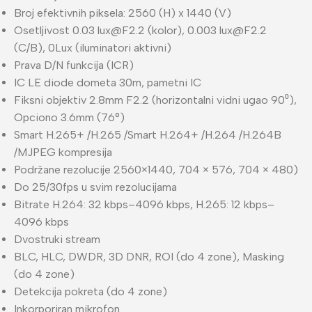
Broj efektivnih piksela: 2560 (H) x 1440 (V)
Osetljivost 0.03
lux@F2.2
(kolor), 0.003
lux@F2.2
(C/B), 0Lux (iluminatori aktivni)
Prava D/N funkcija (ICR)
IC LE diode dometa 30m, pametni IC
Fiksni objektiv 2.8mm F2.2 (horizontalni vidni ugao 90⁰),
Opciono 3.6mm (76°)
Smart H.265+ /H.265 /Smart H.264+ /H.264 /H.264B
/MJPEG kompresija
Podržane rezolucije 2560×1440, 704 × 576, 704 × 480)
Do 25/30fps u svim rezolucijama
Bitrate H.264: 32 kbps–4096 kbps, H.265: 12 kbps–
4096 kbps
Dvostruki stream
BLC, HLC, DWDR, 3D DNR, ROI (do 4 zone), Masking
(do 4 zone)
Detekcija pokreta (do 4 zone)
Inkorporiran mikrofon