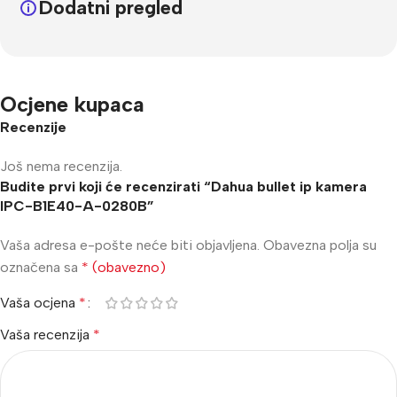
Dodatni pregled
Ocjene kupaca
Recenzije
Još nema recenzija.
Budite prvi koji će recenzirati “Dahua bullet ip kamera
IPC-B1E40-A-0280B”
Vaša adresa e-pošte neće biti objavljena.
Obavezna polja su
označena sa
* (obavezno)
Vaša ocjena
*
Vaša recenzija
*