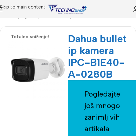
Skip to main content
Početna
Trgovina
Video Nadzor
Bullet IP kamera
Dahua bullet
Totalno sniženje!
ip kamera
IPC-B1E40-
A-0280B
Pogledajte
još mnogo
zanimljivih
artikala