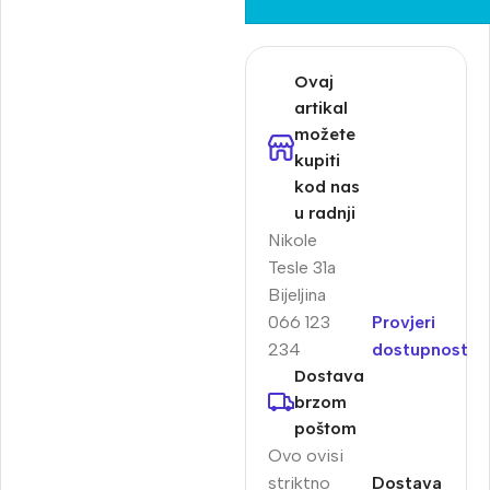
Ovaj
artikal
možete
kupiti
kod nas
u radnji
Nikole
Tesle 31a
Bijeljina
066 123
Provjeri
234
dostupnost
Dostava
brzom
poštom
Ovo ovisi
striktno
Dostava