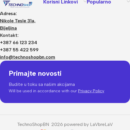
Korisni Linkovi
Popularno
Adresa:
Nikole Tesle 31a,
Bijeljina
Kontakt:
+387 66 123 234
+387 55 422 599
info@technoshopbn.com
Primajte novosti
Budite u toku sa našim akcijama
Will be used in accordance with our
Privacy Policy
TechnoShopBN 2026 powered by LaVbreLaV