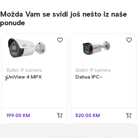
Možda Vam se svidi još nešto iz naše
ponude
Bullet IP kamera
Bullet IP kamera
Dahua IPC-
UniView 4 MPX
HFW2849TL-S-LED-
IPC2124LE-
0280B-PRO 8 MPX
ADF28KMC-DL Full
Color
199.00
KM
520.00
KM