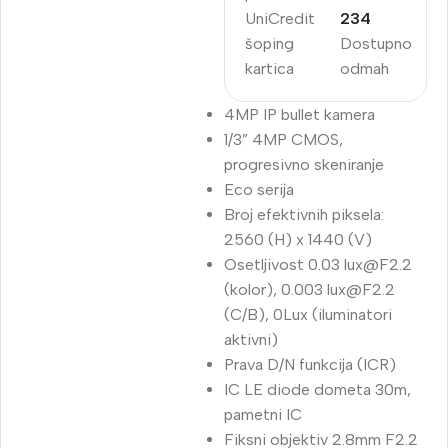
UniCredit
234
šoping
Dostupno
kartica
odmah
4MP IP bullet kamera
1/3” 4MP CMOS,
progresivno skeniranje
Eco serija
Broj efektivnih piksela:
2560 (H) x 1440 (V)
Osetljivost 0.03
lux@F2.2
(kolor), 0.003
lux@F2.2
(C/B), 0Lux (iluminatori
aktivni)
Prava D/N funkcija (ICR)
IC LE diode dometa 30m,
pametni IC
Fiksni objektiv 2.8mm F2.2