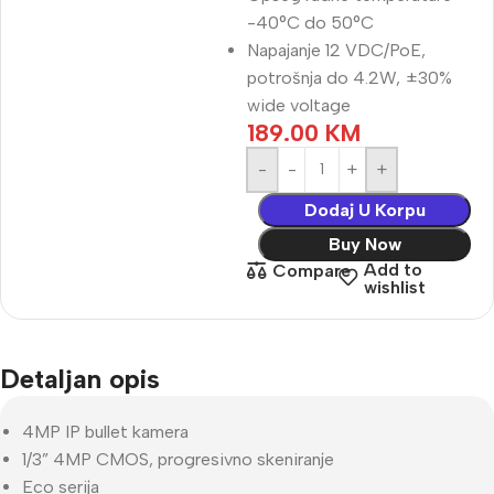
-40°C do 50°C
Napajanje 12 VDC/PoE,
potrošnja do 4.2W, ±30%
wide voltage
189.00
KM
-
+
Dodaj U Korpu
Buy Now
Add to
Compare
wishlist
Detaljan opis
4MP IP bullet kamera
1/3” 4MP CMOS, progresivno skeniranje
Eco serija