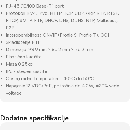
RJ-45 (10/100 Base-T) port
Protokoli IPv4, IPv6, HTTP, TCP, UDP, ARP, RTP, RTSP,
RTCP, SMTP, FTP, DHCP, DNS, DDNS, NTP, Multicast,
P2P
Interoperabilnost ONVIF (Profile S, Profile T), CGI
Skladištenje FTP
Dimenzije 198.9 mm × 80.2 mm × 76.2 mm
Plastično kućište
Masa 0.25kg
IP67 stepen zaštite
Opseg radne temperature -40°C do 50°C
Napajanje 12 VDC/PoE, potrošnja do 4.2W, ±30% wide
voltage
Dodatne specifikacije