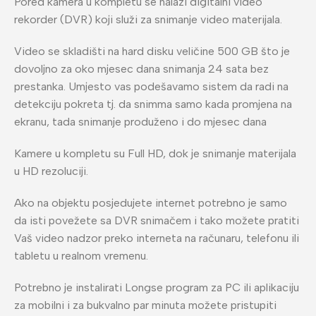
Pored kamera u kompletu se nalazi digitalni video
rekorder (DVR) koji služi za snimanje video materijala.
Video se skladišti na hard disku veličine 500 GB što je
dovoljno za oko mjesec dana snimanja 24 sata bez
prestanka. Umjesto vas podešavamo sistem da radi na
detekciju pokreta tj. da snimma samo kada promjena na
ekranu, tada snimanje produženo i do mjesec dana
Kamere u kompletu su Full HD, dok je snimanje materijala
u HD rezoluciji.
Ako na objektu posjedujete internet potrebno je samo
da isti povežete sa DVR snimačem i tako možete pratiti
Vaš video nadzor preko interneta na računaru, telefonu ili
tabletu u realnom vremenu.
Potrebno je instalirati Longse program za PC ili aplikaciju
za mobilni i za bukvalno par minuta možete pristupiti