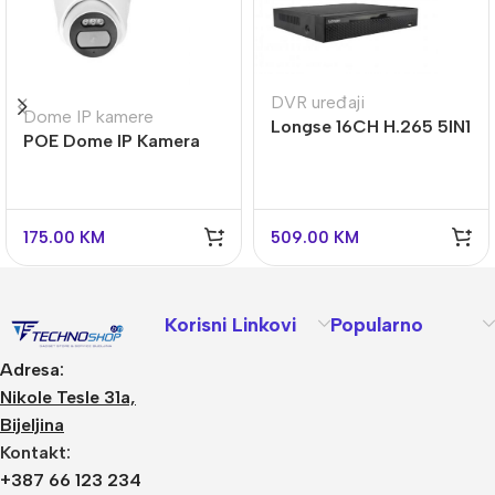
DVR uređaji
Dome IP kamere
Longse 16CH H.265 5IN1
POE Dome IP Kamera
XVR 5MP 4K
Longse 4MP 2.8mm
XVRDA3116HD
25m IR + MIC
CPSBFC4R-28PM
175.00
KM
509.00
KM
Korisni Linkovi
Popularno
Adresa:
Nikole Tesle 31a,
Bijeljina
Kontakt:
+387 66 123 234