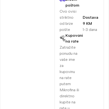
poštom
Ovo ovisi
striktno
Dostava
od brze
9 KM
pošte
1-3 dana
Kupovani
na rate
Zatražite
ponudu na
vaše ime
za
kupovinu
na rate
putem
Mikrofina ili
direktno
kupite na
rate u