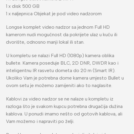
1 x disk 500 GB
1 x naljepnica Objekat je pod video nadzorom
Longse komplet video nadzor sa jednom Full HD
kamerom nudi mogućnost da pokrijete ulaz u kuću ili
dvorište, odnosno manji lokal ili stan.
U kompletu se nalazi Full HD (1080p) kamera oblika
bullete. Kamera poseduje BLC, 2D DNR, DWDR kao i
inteligentnu IR rasvetu dometa do 20 m (Smart IR).
Ukoliko Vam je potrebna dome kamera umjesto Bullet u
ovom setu je možemo zamijeniti ako to naglasite.
Kablovi za video nadzor se ne nalaze u kompletu iz
razloga što je svakom kupcu potrebna drugačija dužina
kablova. U ponudi imamo nešto od gotovih kablova, ali
Vam možemo i napraviti po želji.