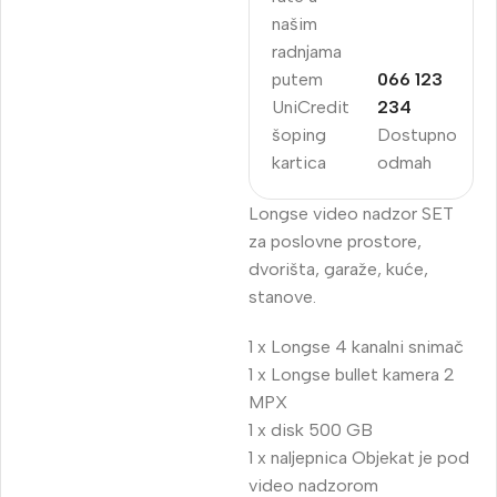
našim
radnjama
putem
066 123
UniCredit
234
šoping
Dostupno
kartica
odmah
Longse video nadzor SET
za poslovne prostore,
dvorišta, garaže, kuće,
stanove.
1 x Longse 4 kanalni snimač
1 x Longse bullet kamera 2
MPX
1 x disk 500 GB
1 x naljepnica Objekat je pod
video nadzorom