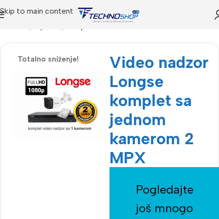
Skip to main content
Početna
Trgovina
Kompletan SET
Video nadzor
Totalno sniženje!
Longse
komplet sa
jednom
kamerom 2
MPX
Pogledajte
još mnogo