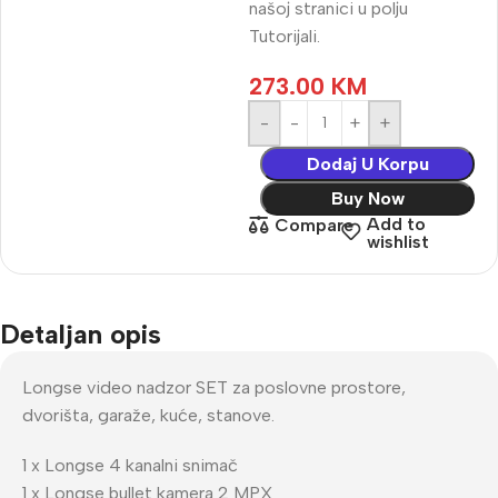
našoj stranici u polju
Tutorijali.
273.00
KM
-
+
Dodaj U Korpu
Buy Now
Add to
Compare
wishlist
Detaljan opis
Longse video nadzor SET za poslovne prostore,
dvorišta, garaže, kuće, stanove.
1 x Longse 4 kanalni snimač
1 x Longse bullet kamera 2 MPX