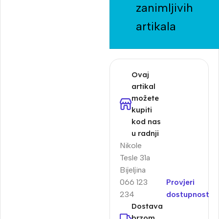
zanimljivih
artikala
Ovaj
artikal
možete
kupiti
kod nas
u radnji
Nikole
Tesle 31a
Bijeljina
066 123
Provjeri
234
dostupnost
Dostava
brzom