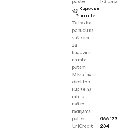
pošte
1-3 dana
Kupovani
na rate
Zatražite
ponudu na
vaše ime
za
kupovinu
na rate
putem
Mikrofina ili
direktno
kupite na
rate u
našim
radnjama
putem
066 123
UniCredit
234