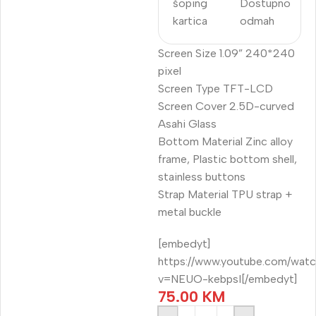
šoping
Dostupno
kartica
odmah
Screen Size 1.09” 240*240
pixel
Screen Type TFT-LCD
Screen Cover 2.5D-curved
Asahi Glass
Bottom Material Zinc alloy
frame, Plastic bottom shell,
stainless buttons
Strap Material TPU strap +
metal buckle
[embedyt]
https://www.youtube.com/wat
v=NEUO-kebpsI[/embedyt]
75.00
KM