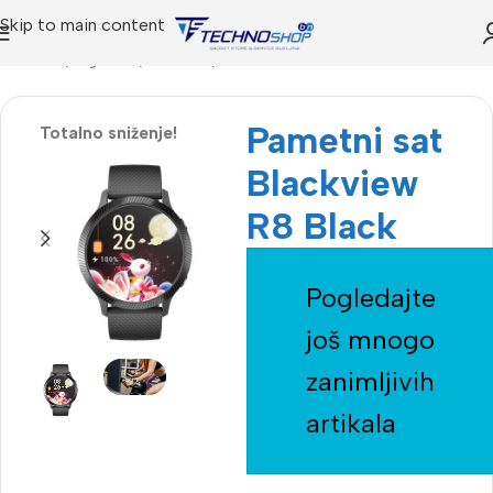
Skip to main content
Početna
Trgovina
IT SHOP
Pametni satovi
Pametni sat
Totalno sniženje!
Blackview
R8 Black
Pogledajte
još mnogo
zanimljivih
artikala