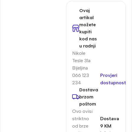
Ovaj
artikal
možete
kupiti
kod nas
u radnji
Nikole
Tesle 31a
Bijeljina
066 123
Provjeri
234
dostupnost
Dostava
brzom
poštom
Ovo ovisi
striktno
Dostava
od brze
9 KM