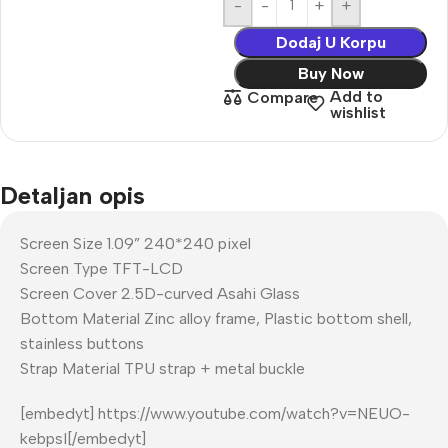
-
+
Dodaj U Korpu
Buy Now
Add to
Compare
wishlist
Detaljan opis
Screen Size 1.09” 240*240 pixel
Screen Type TFT-LCD
Screen Cover 2.5D-curved Asahi Glass
Bottom Material Zinc alloy frame, Plastic bottom shell,
stainless buttons
Strap Material TPU strap + metal buckle
[embedyt] https://www.youtube.com/watch?v=NEUO-
kebpsI[/embedyt]