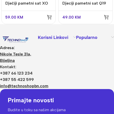
Dječiji pametni sat XO
Djeciji pametni sat Q19
H100 2G Black
2G LBS lokacija Plavis
59.00
KM
49.00
KM
Korisni Linkovi
Popularno
Adresa:
Nikole Tesle 31a,
Bijeljina
Kontakt:
+387 66 123 234
+387 55 422 599
info@technoshopbn.com
Primajte novosti
Budite u toku sa našim akcijama