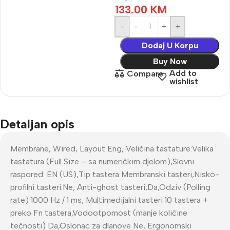
133.00
KM
-
+
Dodaj U Korpu
Buy Now
Add to
Compare
wishlist
Detaljan opis
Membrane, Wired, Layout Eng, Veličina tastature:Velika
tastatura (Full Size – sa numeričkim djelom),Slovni
raspored: EN (US),Tip tastera Membranski tasteri,Nisko-
profilni tasteri:Ne, Anti-ghost tasteri;Da,Odziv (Polling
rate) 1000 Hz / 1 ms, Multimedijalni tasteri 10 tastera +
preko Fn tastera,Vodootpornost (manje količine
tečnosti) Da,Oslonac za dlanove Ne, Ergonomski