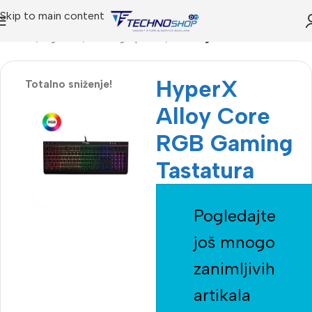
Skip to main content
Početna
Trgovina
Gaming oprema
Gaming tastature
HyperX
Totalno sniženje!
Alloy Core
RGB Gaming
Tastatura
Pogledajte
još mnogo
zanimljivih
artikala