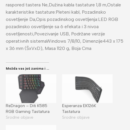
raspored tastera Ne,Dužina kabla tastature 1,8 m,Ostale
karakteristike tastature:Pleteni kabl, Pozadinsko
osvetljenje Da,Opis pozadinskog osvetljenja:LED RGB
pozadinsko osvetljenje sa 6 efekata i 3 nivoa
osvetljenosti,Povezivanje USB, Podržane verzije
operativnih sistemaWindows 7/8/10, Dimenzije443 x 175
x 36 mm (ŠxVxD), Masa 1120 g, Boja Crna
Možda vas još zanima i ...
ReDragon – Diti K585
Esperanza EK126K
RGB Gaming Tastatura
Tastatura
Srodne objave
Srodne objave