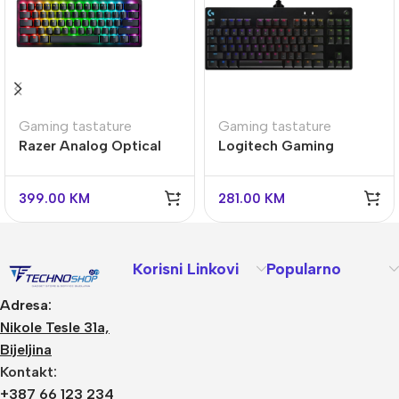
Gaming tastature
Gaming tastature
Razer Analog Optical
Logitech Gaming
Tastatura Huntsman V3
Mehanička Tastatura G
Pro Esports
Pro Tenkeyless RGB
399.00
KM
281.00
KM
Korisni Linkovi
Popularno
Adresa:
Nikole Tesle 31a,
Bijeljina
Kontakt:
+387 66 123 234