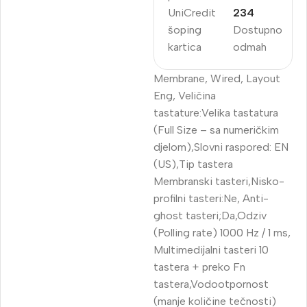
UniCredit
234
šoping
Dostupno
kartica
odmah
Membrane, Wired, Layout
Eng, Veličina
tastature:Velika tastatura
(Full Size – sa numeričkim
djelom),Slovni raspored: EN
(US),Tip tastera
Membranski tasteri,Nisko-
profilni tasteri:Ne, Anti-
ghost tasteri;Da,Odziv
(Polling rate) 1000 Hz / 1 ms,
Multimedijalni tasteri 10
tastera + preko Fn
tastera,Vodootpornost
(manje količine tečnosti)