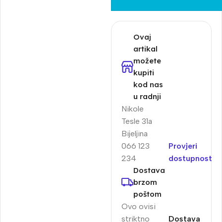
Ovaj
artikal
možete
kupiti
kod nas
u radnji
Nikole
Tesle 31a
Bijeljina
066 123
Provjeri
234
dostupnost
Dostava
brzom
poštom
Ovo ovisi
striktno
Dostava