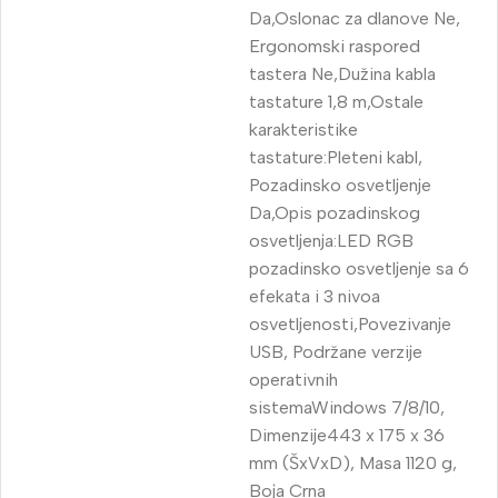
Da,Oslonac za dlanove Ne,
Ergonomski raspored
tastera Ne,Dužina kabla
tastature 1,8 m,Ostale
karakteristike
tastature:Pleteni kabl,
Pozadinsko osvetljenje
Da,Opis pozadinskog
osvetljenja:LED RGB
pozadinsko osvetljenje sa 6
efekata i 3 nivoa
osvetljenosti,Povezivanje
USB, Podržane verzije
operativnih
sistemaWindows 7/8/10,
Dimenzije443 x 175 x 36
mm (ŠxVxD), Masa 1120 g,
Boja Crna