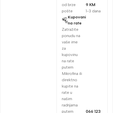
od brze
9 KM
pošte
1-3 dana
Kupovani
na rate
Zatražite
ponudu na
vaše ime
za
kupovinu
na rate
putem
Mikrofina ili
direktno
kupite na
rate u
našim
radnjama
putem
066 123