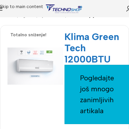
Skip to main content
Početna
Trgovina
Bijela Tehnika
Klima uredjaji
Klima Green
Totalno sniženje!
Tech
12000BTU
Pogledajte
još mnogo
zanimljivih
artikala