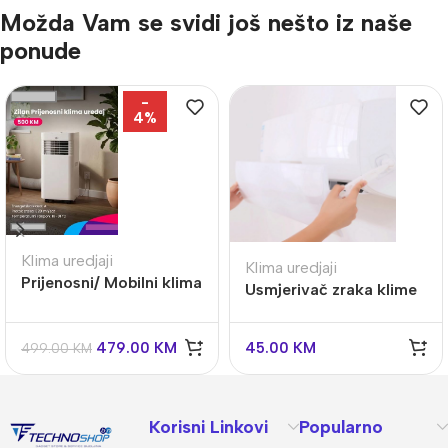
Možda Vam se svidi još nešto iz naše
ponude
-
4%
Klima uredjaji
Klima uredjaji
Prijenosni/ Mobilni klima
Usmjerivač zraka klime
uređaj, 3u1, 9000 Btu,
univerzalni
2.6 kW
479.00
KM
45.00
KM
499.00
KM
Korisni Linkovi
Popularno