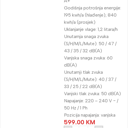
A+
Godišnja potrošnja energije:
195 kwh/a (hlađenje); 840
kwh/a (prosjek)
Uklanjanje vlage: 1,2 litara/h
Unutarnja snaga zvuka
(S/H/M/L/Mute): 50 / 47 /
43 / 35 / 32 dB(A)
Vanjska snaga zvuka: 60
dB(A)
Unutarnji tlak zvuka
(S/H/M/L/Mute): 40 / 37 /
33 / 25 / 22 dB(A)
Vanjski tlak zvuka: 50 dB(A)
Napajanje: 220 – 240 V ~ /
50 Hz / 1 Ph
Pozicija napajanja: vanjska
599.00
KM