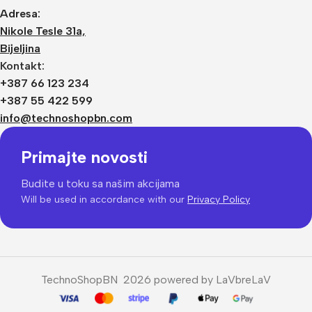
Adresa:
Nikole Tesle 31a,
Bijeljina
Kontakt:
+387 66 123 234
+387 55 422 599
info@technoshopbn.com
Primajte novosti
Budite u toku sa našim akcijama
Will be used in accordance with our
Privacy Policy
TechnoShopBN 2026 powered by LaVbreLaV