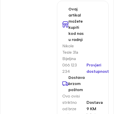
Ovaj
artikal
možete
kupiti
kod nas
u radnji
Nikole
Tesle 31a
Bijeljina
066 123
Provjeri
234
dostupnost
Dostava
brzom
poštom
Ovo ovisi
striktno
Dostava
od brze
9 KM