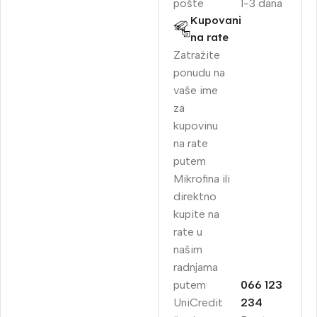
pošte
1-3 dana
Kupovani
na rate
Zatražite
ponudu na
vaše ime
za
kupovinu
na rate
putem
Mikrofina ili
direktno
kupite na
rate u
našim
radnjama
putem
066 123
UniCredit
234