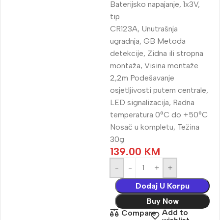
Baterijsko napajanje, 1x3V,
tip
CR123A, Unutrašnja
ugradnja, GB Metoda
detekcije, Zidna ili stropna
montaža, Visina montaže
2,2m Podešavanje
osjetljivosti putem centrale,
LED signalizacija, Radna
temperatura 0°C do +50°C
Nosač u kompletu, Težina
30g
139.00
KM
-
+
Dodaj U Korpu
Buy Now
Add to
Compare