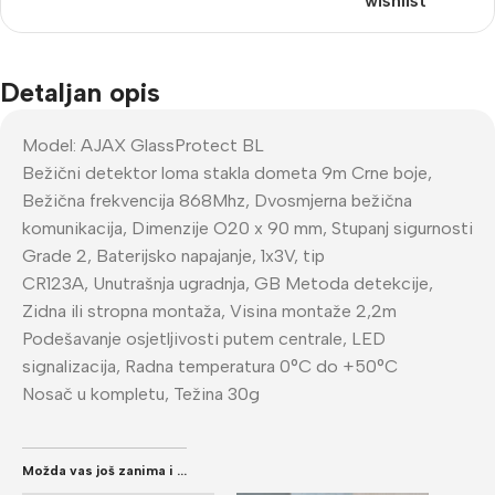
wishlist
Detaljan opis
Model: AJAX GlassProtect BL
Bežični detektor loma stakla dometa 9m Crne boje,
Bežična frekvencija 868Mhz, Dvosmjerna bežična
komunikacija, Dimenzije O20 x 90 mm, Stupanj sigurnosti
Grade 2, Baterijsko napajanje, 1x3V, tip
CR123A, Unutrašnja ugradnja, GB Metoda detekcije,
Zidna ili stropna montaža, Visina montaže 2,2m
Podešavanje osjetljivosti putem centrale, LED
signalizacija, Radna temperatura 0°C do +50°C
Nosač u kompletu, Težina 30g
Možda vas još zanima i ...