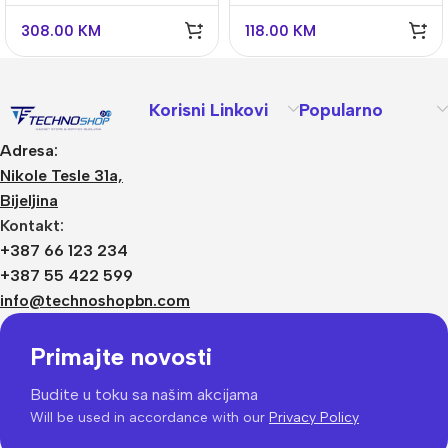
308.00
KM
118.00
KM
Korisni Linkovi
Popularno
Adresa:
Nikole Tesle 31a,
Bijeljina
Kontakt:
+387 66 123 234
+387 55 422 599
info@technoshopbn.com
Primajte novosti
Budite u toku sa našim akcijama
Will be used in accordance with our
Privacy Policy