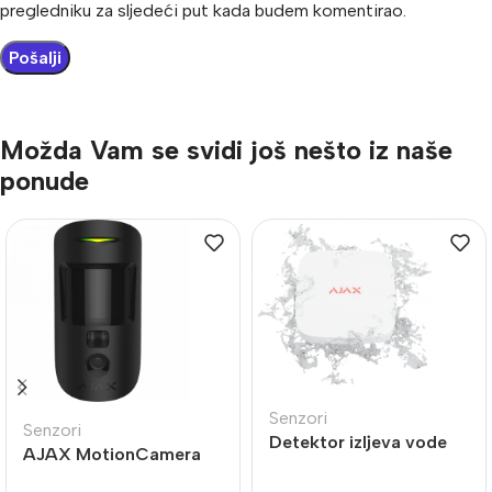
pregledniku za sljedeći put kada budem komentirao.
Možda Vam se svidi još nešto iz naše
ponude
Senzori
Senzori
Detektor izljeva vode
AJAX MotionCamera
bijele boje AJAX-LP-
BL
WH LeakProtect