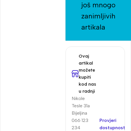
još mnogo
zanimljivih
artikala
Ovaj
artikal
možete
kupiti
kod nas
u radnji
Nikole
Tesle 31a
Bijeljina
066 123
Provjeri
234
dostupnost