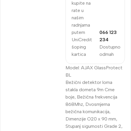
kupite na
rate u
našim
radnjama
putem
066 123
UniCredit
234
šoping
Dostupno
kartica
odmah
Model: AJAX GlassProtect
BL
Bežični detektor loma
stakla dometa 9m Crne
boje, Bežična frekvencija
868Mhz, Dvosmjerna
bežična komunikacija,
Dimenzije O20 x 90 mm,
Stupanj sigurnosti Grade 2,