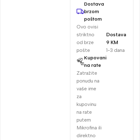
Dostava
brzom
poštom
Ovo ovisi
striktno
Dostava
od brze
9 KM
pošte
1-3 dana
Kupovani
na rate
Zatražite
ponudu na
vaše ime
za
kupovinu
na rate
putem
Mikrofina ili
direktno