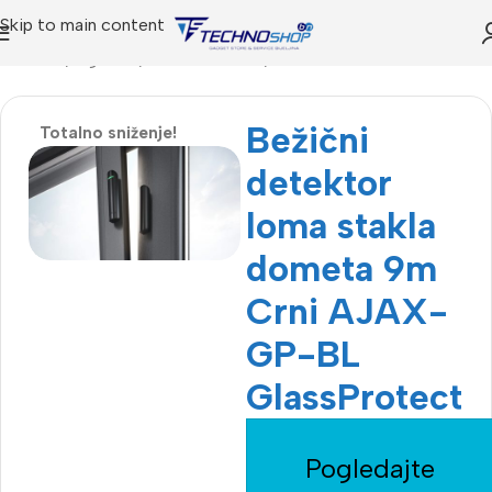
Skip to main content
Početna
Trgovina
Alarmni sistemi
Senzori
Bežični
Totalno sniženje!
detektor
loma stakla
dometa 9m
Crni AJAX-
GP-BL
GlassProtect
Pogledajte