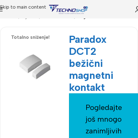
Skip to main content
Početna
Trgovina
Alarmni sistemi
magneti
Paradox
Totalno sniženje!
DCT2
bežični
magnetni
kontakt
Pogledajte
još mnogo
zanimljivih