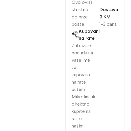
Ovo ovisi
striktno
Dostava
od brze
9 KM
pošte
1-3 dana
Kupovani
na rate
Zatražite
ponudu na
vaše ime
za
kupovinu
na rate
putem
Mikrofina ili
direktno
kupite na
rate u
našim