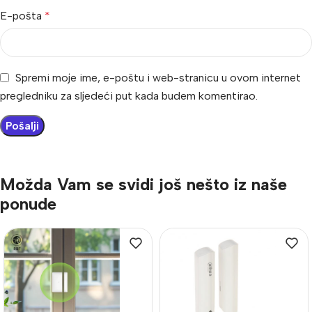
E-pošta
*
Spremi moje ime, e-poštu i web-stranicu u ovom internet
pregledniku za sljedeći put kada budem komentirao.
Možda Vam se svidi još nešto iz naše
ponude