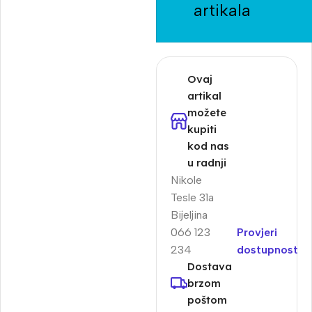
artikala
Ovaj
artikal
možete
kupiti
kod nas
u radnji
Nikole
Tesle 31a
Bijeljina
066 123
Provjeri
234
dostupnost
Dostava
brzom
poštom