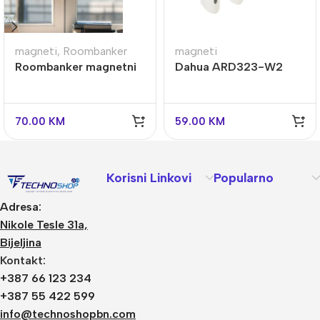
magneti
magneti
,
Roombanker
Dahua ARD323-W2
Roombanker magnetni
bežični magnet
senzor za vrata i
prozore RBSS-MC1-
868
70.00
KM
59.00
KM
Korisni Linkovi
Popularno
Adresa:
Nikole Tesle 31a,
Bijeljina
Kontakt:
+387 66 123 234
+387 55 422 599
info@technoshopbn.com