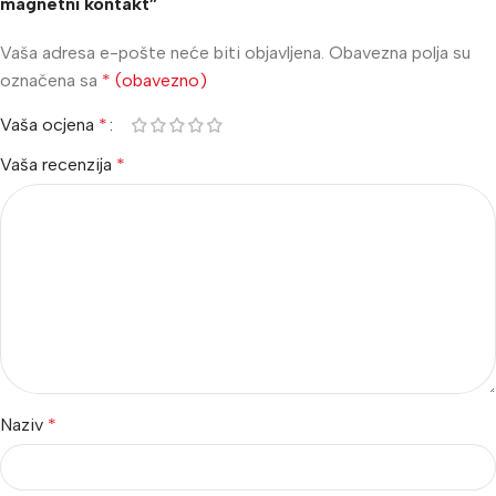
magnetni kontakt”
Vaša adresa e-pošte neće biti objavljena.
Obavezna polja su
označena sa
* (obavezno)
Vaša ocjena
*
Vaša recenzija
*
Naziv
*