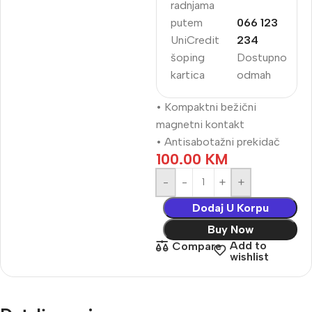
radnjama
putem
066 123
UniCredit
234
šoping
Dostupno
kartica
odmah
• Kompaktni bežični
magnetni kontakt
• Antisabotažni prekidač
100.00
KM
-
+
Dodaj U Korpu
Buy Now
Add to
Compare
wishlist