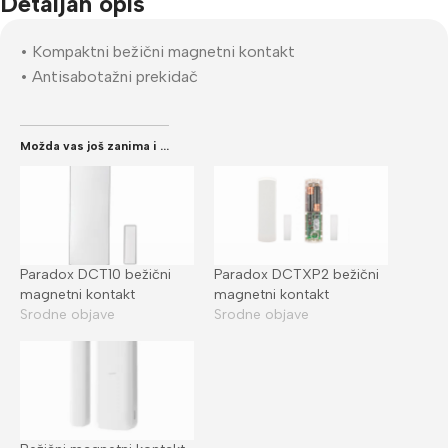
Detaljan opis
• Kompaktni bežični magnetni kontakt
• Antisabotažni prekidač
Možda vas još zanima i ...
Paradox DCT10 bežični
Paradox DCTXP2 bežični
magnetni kontakt
magnetni kontakt
Srodne objave
Srodne objave