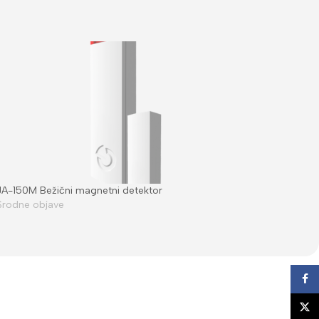
JA-150M Bežični magnetni detektor
Srodne objave
Face
X