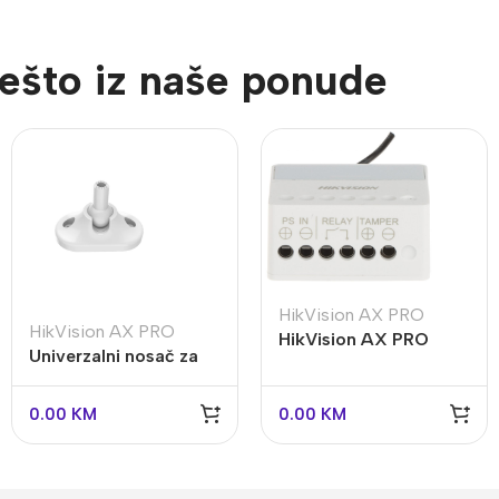
ešto iz naše ponude
HikVision AX PRO
HikVision AX PRO
HikVision AX PRO
Univerzalni nosač za
relejni modul DS-PM1-
detektore HikVision
O1L-WE bežični
AX PRO DS-PDB-IN
0.00
KM
0.00
KM