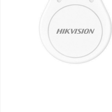
Video Nadzor
An
UniView
Bu
Dahua
Do
HikVision
DV
Longse
Po
Tiandy
PT