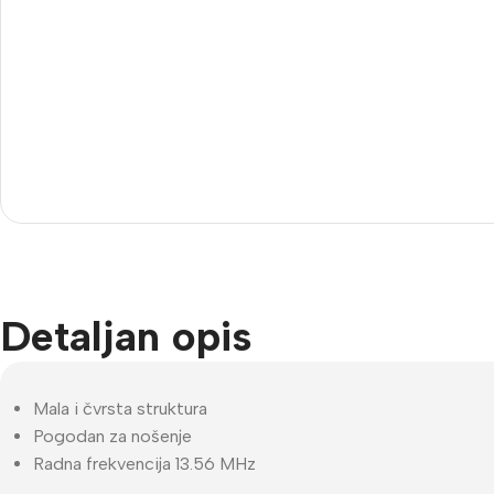
Imou
Be
Dodatna Oprema
Wi
BNC konektori
Kutije za kamere
Nosači za kamere
Testeri
Detaljan opis
Mala i čvrsta struktura
Pogodan za nošenje
Radna frekvencija 13.56 MHz