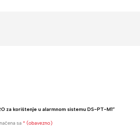
 PRO za korištenje u alarmnom sistemu DS-PT-M1”
značena sa
* (obavezno)