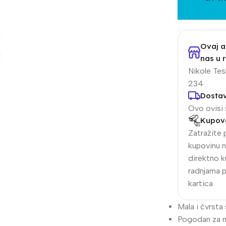
Ovaj a
nas u r
Nikole Tesl
234
Dosta
Ovo ovisi 
Kupova
alogija
IP Sistemi
Zatražite 
kupovinu n
llet Analogne kamere
Bullet IP kamere
direktno k
me analogne kamere
Dome IP kamere
radnjama 
kartica
R snimači
NVR snimači
kretne Kamere
POE switchevi
Mala i čvrsta
Pogodan za 
Dodatna Ponuda
Z kamere