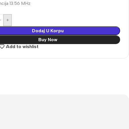
ncija 13.56 MHz
+
Dodaj U Korpu
Buy Now
Add to wishlist
Vaš prvi izbor u video
nadzoru
UNIVIEW
Saznaj više