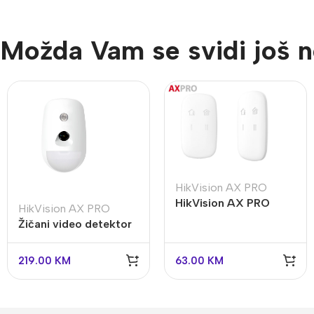
Možda Vam se svidi još n
HikVision AX PRO
HikVision AX PRO
HikVision AX PRO
daljinski upravljač sa 4
Žičani video detektor
tipke DS-PKF1-WE
DS-PDPC12P-EG2
219.00
KM
63.00
KM