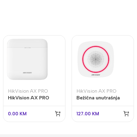
HikVision AX PRO
HikVision AX PRO
HikVision AX PRO
Bežična unutrašnja
Bežični repetitor DS-
sirena HikVision AX
PR1-WE
PRO DS-PS1-I-WE
0.00
KM
127.00
KM