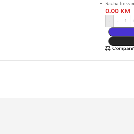
Radna frekve
0.00
KM
žično
Kompletni sistemi
-
Wfi sistem
Fi kamere
Napajanja
Compare