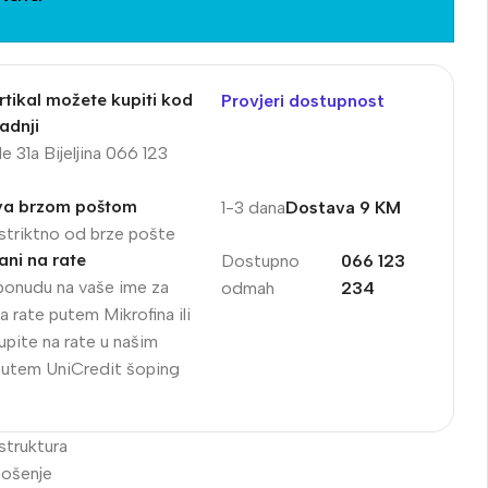
rtikal možete kupiti kod
Provjeri dostupnost
adnji
e 31a Bijeljina 066 123
va brzom poštom
1-3 dana
Dostava 9 KM
striktno od brze pošte
ni na rate
Dostupno
066 123
ponudu na vaše ime za
odmah
234
a rate putem Mikrofina ili
upite na rate u našim
putem UniCredit šoping
 struktura
nošenje