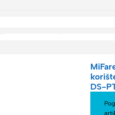
ag HikVision AX PRO za korištenje u alarmnom sistemu DS-PT
MiFar
koriš
DS-P
Pog
arti