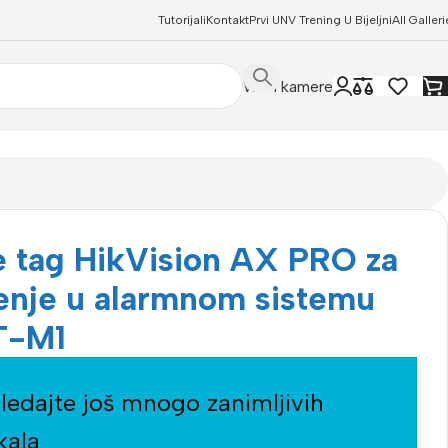
Tutorijali
Kontakt
Prvi UNV Trening U Bijeljni
All Galleri
WIFI kamere
-M1
e tag HikVision AX PRO za
tenje u alarmnom sistemu
T-M1
ledajte još mnogo zanimljivih
kala