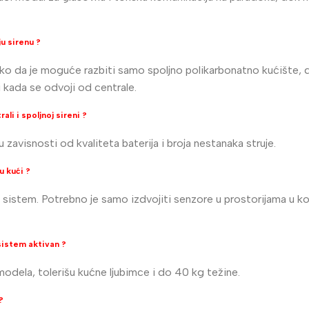
ju sirenu ?
ko da je moguće razbiti samo spoljno polikarbonatno kućište, 
i kada se odvoji od centrale.
li i spoljnoj sireni ?
u zavisnosti od kvaliteta baterija i broja nestanaka struje.
u kući ?
ni sistem. Potrebno je samo izdvojiti senzore u prostorijama u k
 sistem aktivan ?
modela, tolerišu kućne ljubimce i do 40 kg težine.
?