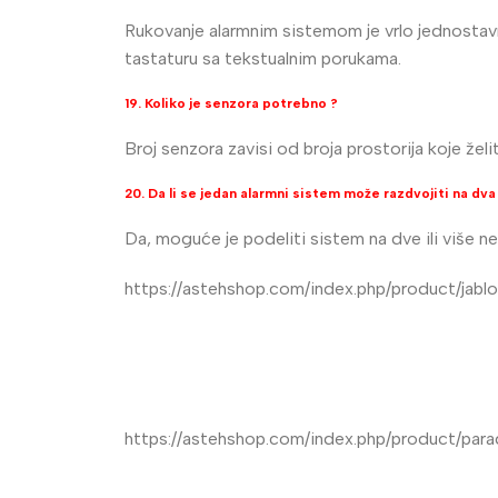
Rukovanje alarmnim sistemom je vrlo jednostavno
tastaturu sa tekstualnim porukama.
19. Koliko je senzora potrebno ?
Broj senzora zavisi od broja prostorija koje žel
20. Da li se jedan alarmni sistem može razdvojiti na dva 
Da, moguće je podeliti sistem na dve ili više ne
https://astehshop.com/index.php/product/jablot
https://astehshop.com/index.php/product/para