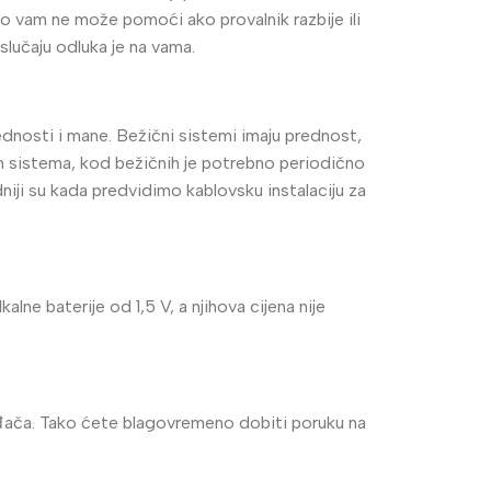
vo vam ne može pomoći ako provalnik razbije ili
lučaju odluka je na vama.
rednosti i mane. Bežični sistemi imaju prednost,
nih sistema, kod bežičnih je potrebno periodično
odniji su kada predvidimo kablovsku instalaciju za
ne baterije od 1,5 V, a njihova cijena nije
Vaš prvi izbor u video
nadzoru
UNIVIEW
vođača. Tako ćete blagovremeno dobiti poruku na
Saznaj više