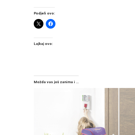
Podjeli ovo:
Lajkaj ovo:
Možda vas još zanima i ...