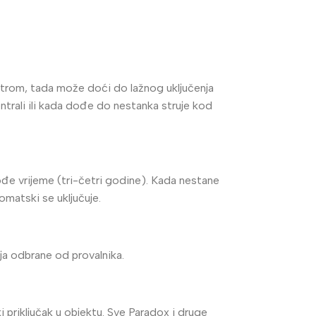
jetrom, tada može doći do lažnog uključenja
ntrali ili kada dođe do nestanka struje kod
dođe vrijeme (tri-četri godine). Kada nestane
tomatski se uključuje.
nija odbrane od provalnika.
 priključak u objektu. Sve Paradox i druge