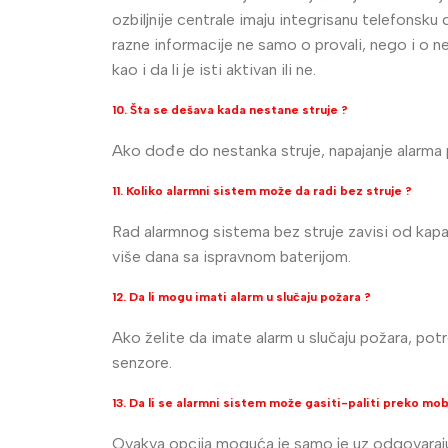
ozbiljnije centrale imaju integrisanu telefonsk
razne informacije ne samo o provali, nego i o nes
kao i da li je isti aktivan ili ne.
10. Šta se dešava kada nestane struje ?
Ako dođe do nestanka struje, napajanje alarma 
11. Koliko alarmni sistem može da radi bez struje ?
Rad alarmnog sistema bez struje zavisi od kapaci
više dana sa ispravnom baterijom.
12. Da li mogu imati alarm u slučaju požara ?
Ako želite da imate alarm u slučaju požara, pot
senzore.
13. Da li se alarmni sistem može gasiti-paliti preko mob
Ovakva opcija moguća je samo je uz odgovaraju