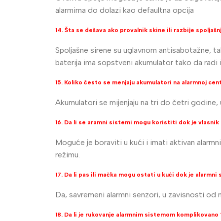
alarmima do dolazi kao defaultna opcija
14. Šta se dešava ako provalnik skine ili razbije spoljašn
Spoljašne sirene su uglavnom antisabotažne, ta
baterija ima sopstveni akumulator tako da radi 
15. Koliko često se menjaju akumulatori na alarmnoj centra
Akumulatori se mijenjaju na tri do četri godine, 
16. Da li se aramni sistemi mogu koristiti dok je vlasnik 
Moguće je boraviti u kući i imati aktivan alarm
režimu.
17. Da li pas ili mačka mogu ostati u kući dok je alarmni
Da, savremeni alarmni senzori, u zavisnosti od 
18. Da li je rukovanje alarmnim sistemom komplikovano 