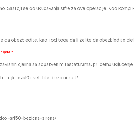
. Sastoji se od ukucavanja šifre za ove operacije. Kod komplik
ite da obezbjedite, kao i od toga da li želite da obezbjedite cje
dijela ?
zavisnih cjelina sa sopstvenim tastaturama, pri čemu uključenje 
ron-jk-xsja10i-set-lite-bezicni-set/
dox-sr150-bezicna-sirena/