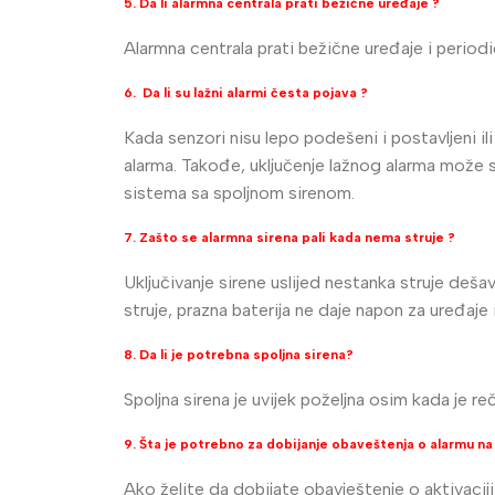
5. Da li alarmna centrala prati bežične uređaje ?
Alarmna centrala prati bežične uređaje i periodič
6. Da li su lažni alarmi česta pojava ?
Kada senzori nisu lepo podešeni i postavljeni 
alarma. Takođe, uključenje lažnog alarma može se
sistema sa spoljnom sirenom.
7. Zašto se alarmna sirena pali kada nema struje ?
Uključivanje sirene uslijed nestanka struje deša
struje, prazna baterija ne daje napon za uređaje 
8. Da li je potrebna spoljna sirena?
Spoljna sirena je uvijek poželjna osim kada je reč
9. Šta je potrebno za dobijanje obaveštenja o alarmu n
Ako želite da dobijate obavještenje o aktivacij