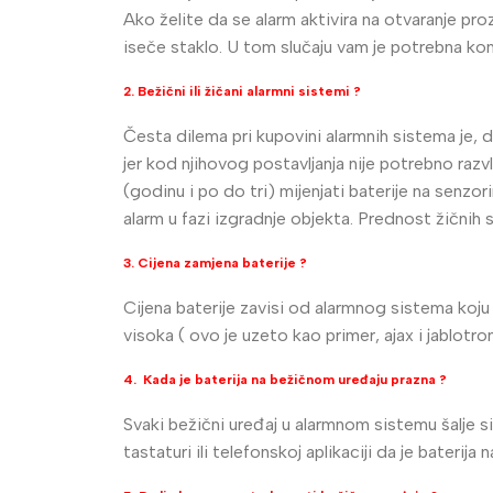
Ako želite da se alarm aktivira na otvaranje pr
Imou
Be
iseče staklo. U tom slučaju vam je potrebna ko
Dodatna Oprema
Wi
2. Bežični ili žičani alarmni sistemi ?
BNC konektori
Česta dilema pri kupovini alarmnih sistema je, d
Kutije za kamere
jer kod njihovog postavljanja nije potrebno razv
(godinu i po do tri) mijenjati baterije na senzor
Nosači za kamere
alarm u fazi izgradnje objekta. Prednost žičnih
Testeri
3. Cijena zamjena baterije ?
Cijena baterije zavisi od alarmnog sistema koju 
visoka ( ovo je uzeto kao primer, ajax i jablotro
4. Kada je baterija na bežičnom uređaju prazna ?
Svaki bežični uređaj u alarmnom sistemu šalje s
tastaturi ili telefonskoj aplikaciji da je baterija