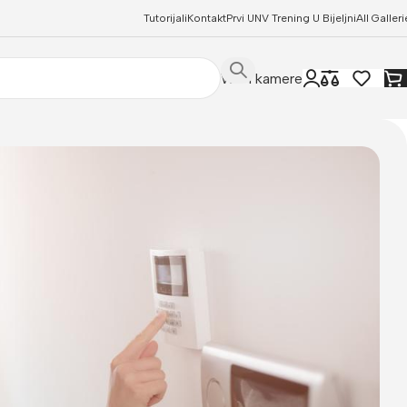
Tutorijali
Kontakt
Prvi UNV Trening U Bijeljni
All Galleri
WIFI kamere