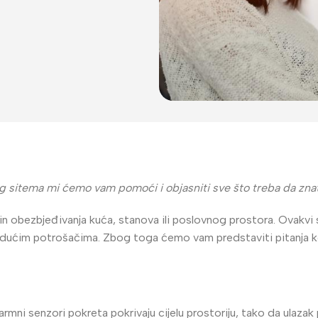
alogija
IP Sistemi
nog sitema mi ćemo vam pomoći i objasniti sve što treba da 
llet Analogne kamere
Bullet IP kamere
in obezbjeđivanja kuća, stanova ili poslovnog prostora. Ovakvi 
budućim potrošačima. Zbog toga ćemo vam predstaviti pitanja ko
me analogne kamere
Dome IP kamere
R snimači
NVR snimači
kretne Kamere
POE switchevi
armni senzori pokreta pokrivaju cijelu prostoriju, tako da ulazak p
Dodatna Ponuda
Z kamere