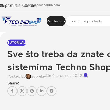
387 66 123 234 /
Skip to main content
info@technoshopbn.com
Prodavnica
TUTORIJALI
Sve što treba da znate
sistemima Techno Shop 
On 4. prosinca 2022.
0
Posted by
lavbrelav
Share: