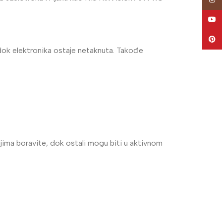
YouT
Pinte
dok elektronika ostaje netaknuta. Takođe
ojima boravite, dok ostali mogu biti u aktivnom