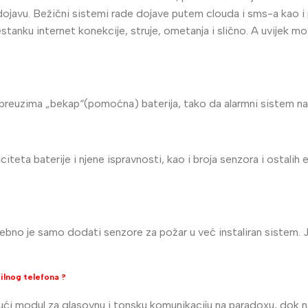
u dojavu. Bežični sistemi rade dojave putem clouda i sms-a kao i
tanku internet konekcije, struje, ometanja i slično. A uvijek može
preuzima „bekap“(pomoćna) baterija, tako da alarmni sistem na
teta baterije i njene ispravnosti, kao i broja senzora i ostalih 
rebno je samo dodati senzore za požar u već instaliran sistem. J
ilnog telefona ?
ći modul za glasovnu i tonsku komunikaciju na paradoxu, dok n