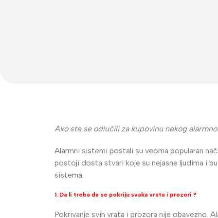
Video Nadzor
An
Ako ste se odlučili za kupovinu nekog alarm
UniView
Bu
Alarmni sistemi postali su veoma popularan nač
postoji dosta stvari koje su nejasne ljudima i 
Dahua
Do
sistema.
HikVision
DV
1. Da li treba da se pokriju svaka vrata i prozori ?
Longse
Po
Pokrivanje svih vrata i prozora nije obavezno. Al
Tiandy
PT