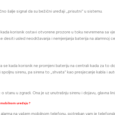
no šalje signal da su bežični uređaji „prisutni“ u sistemu.
ili kada korisnik ostavi otvorene prozore u toku nevremena sa v
 desiti usled neodržavanja i nemjenjanja baterija na alarmnoj ce
va se kada korisnik ne promjeni bateriju na centrali kada za to 
i spoljnu sirenu, pa sirena to „shvata“ kao presjecanje kabla i au
 o stanu u zgradi. Ona je uz unutrašnju sirenu i dojavu, glavna li
a mobilnom uređaju ?
i alarma na vašem mobilnom telefonu, potreban vam je telefonski