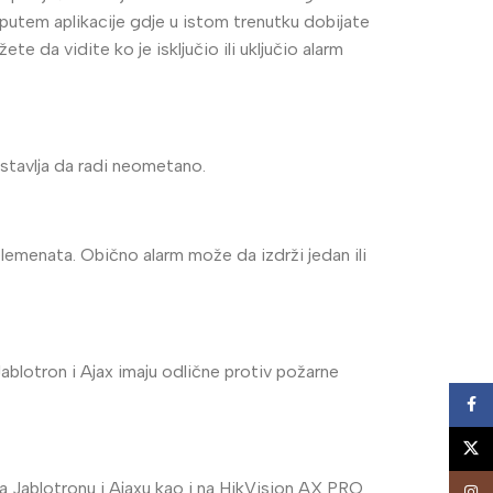
 putem aplikacije gdje u istom trenutku dobijate
te da vidite ko je isključio ili uključio alarm
stavlja da radi neometano.
elemenata. Obično alarm može da izdrži jedan ili
ablotron i Ajax imaju odlične protiv požarne
Face
X
a Jablotronu i Ajaxu kao i na HikVision AX PRO
Insta