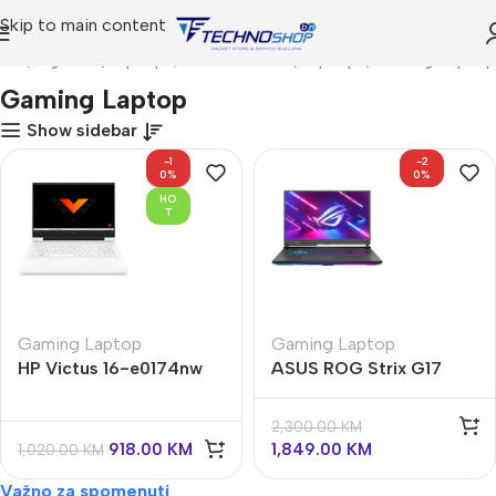
Skip to main content
tna
Trgovina
Laptops, Tablets & PCs
Laptops
Gaming Laptop
Gaming Laptop
Show sidebar
-1
-2
0%
0%
HO
T
Gaming Laptop
Gaming Laptop
HP Victus 16-e0174nw
ASUS ROG Strix G17
2,300.00
KM
918.00
KM
1,849.00
KM
1,020.00
KM
Važno za spomenuti