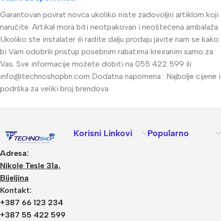
Garantovan povrat novca ukoliko niste zadovoljni artiklom koji
naručite. Artikal mora biti neotpakovan i neoštećena ambalaža.
Ukoliko ste instalater ili radite dalju prodaju javite nam se kako
bi Vam odobrili pristup posebnim rabatima kreiranim samo za
Vas. Sve informacije možete dobiti na 055 422 599 ili
info@technoshopbn.com
Dodatna napomena : Najbolje cijene i
podrška za veliki broj brendova
Korisni Linkovi
Popularno
Adresa:
Nikole Tesle 31a,
Bijeljina
Kontakt:
+387 66 123 234
+387 55 422 599