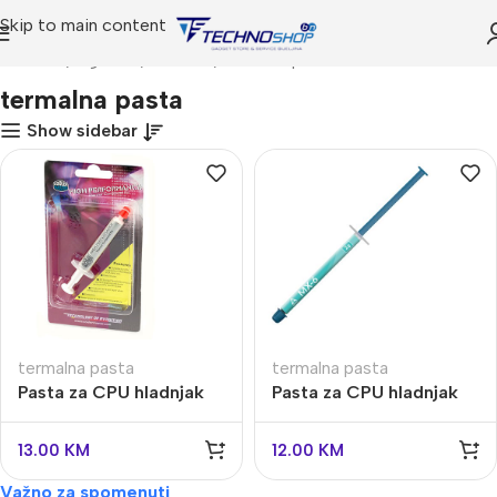
Skip to main content
Početna
Trgovina
IT SHOP
termalna pasta
termalna pasta
Show sidebar
termalna pasta
termalna pasta
Pasta za CPU hladnjak
Pasta za CPU hladnjak
Cooler Master
Arctic 2gr MX-6
13.00
KM
12.00
KM
Važno za spomenuti