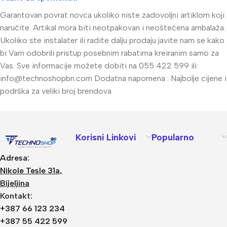
Garantovan povrat novca ukoliko niste zadovoljni artiklom koji
naručite. Artikal mora biti neotpakovan i neoštećena ambalaža.
Ukoliko ste instalater ili radite dalju prodaju javite nam se kako
bi Vam odobrili pristup posebnim rabatima kreiranim samo za
Vas. Sve informacije možete dobiti na 055 422 599 ili
info@technoshopbn.com
Dodatna napomena : Najbolje cijene i
podrška za veliki broj brendova
Korisni Linkovi
Popularno
Adresa:
Nikole Tesle 31a,
Bijeljina
Kontakt:
+387 66 123 234
+387 55 422 599