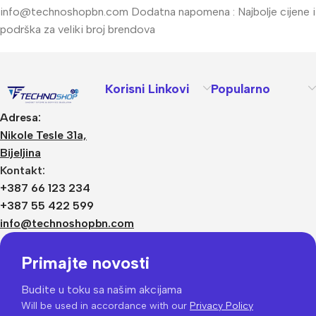
info@technoshopbn.com
Dodatna napomena : Najbolje cijene i
podrška za veliki broj brendova
Korisni Linkovi
Popularno
Adresa:
Nikole Tesle 31a,
Bijeljina
Kontakt:
+387 66 123 234
+387 55 422 599
info@technoshopbn.com
Primajte novosti
Budite u toku sa našim akcijama
Will be used in accordance with our
Privacy Policy