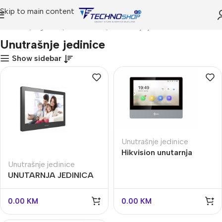
Skip to main content
Početna
Trgovina
INTERFONI
Unutrašnje jedinice
Unutrašnje jedinice
Show sidebar
Unutrašnje jedinice
Hikvision unutarnja
jedinica DS-KH8350-
Unutrašnje jedinice
TE1
UNUTARNJA JEDINICA
IP HIKVISION DS-
KH8520-WTE1
0.00
KM
0.00
KM