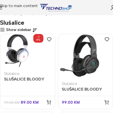
Skip to main content
Početna
Trgovina
Gaming oprema
Slušalice
Slušalice
Show sidebar
-1
0%
Slušalice
SLUŠALICE BLOODY
Slušalice
A4-M590I
SLUŠALICE BLOODY
A4-GR370
89.00
KM
99.00
KM
99.00
KM