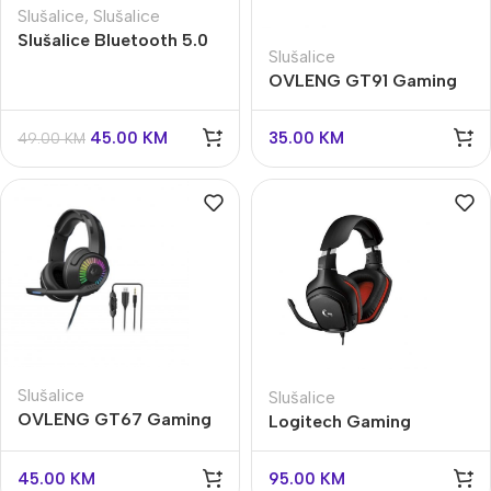
Slušalice
,
Slušalice
Slušalice Bluetooth 5.0
Slušalice
TWS | Gaming | Punjivo
OVLENG GT91 Gaming
Kućište | ASSAULT |
Slušalice USB
Mediatech
45.00
KM
35.00
KM
49.00
KM
Slušalice
Slušalice
OVLENG GT67 Gaming
Logitech Gaming
Headset Black RGB
Slušalice G332
45.00
KM
95.00
KM