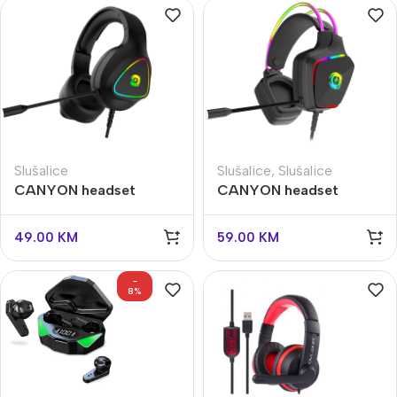
Slušalice
Slušalice
,
Slušalice
CANYON headset
CANYON headset
Shadder GH-6 Black
Darkless GH-9A Black
49.00
KM
59.00
KM
-
8%