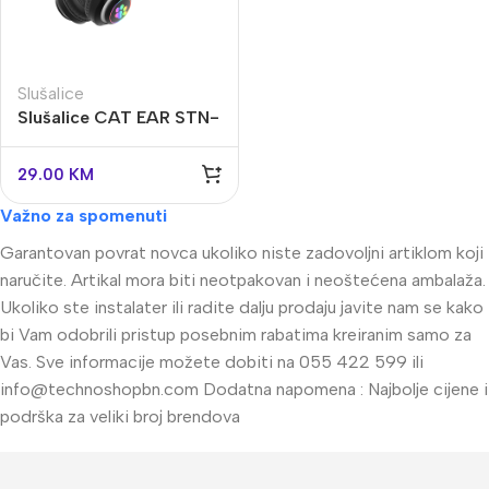
Slušalice
Slušalice CAT EAR STN-
28 dječje, wireless, crne
29.00
KM
Važno za spomenuti
Garantovan povrat novca ukoliko niste zadovoljni artiklom koji
naručite. Artikal mora biti neotpakovan i neoštećena ambalaža.
Ukoliko ste instalater ili radite dalju prodaju javite nam se kako
bi Vam odobrili pristup posebnim rabatima kreiranim samo za
Vas. Sve informacije možete dobiti na 055 422 599 ili
info@technoshopbn.com
Dodatna napomena : Najbolje cijene i
podrška za veliki broj brendova