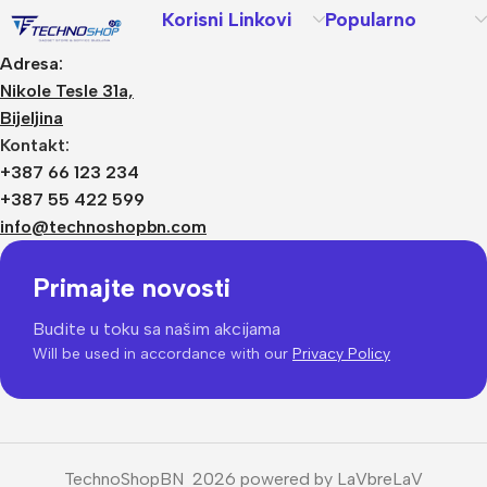
Korisni Linkovi
Popularno
Adresa:
Nikole Tesle 31a,
Bijeljina
Kontakt:
+387 66 123 234
+387 55 422 599
info@technoshopbn.com
Primajte novosti
Budite u toku sa našim akcijama
Will be used in accordance with our
Privacy Policy
TechnoShopBN 2026 powered by LaVbreLaV