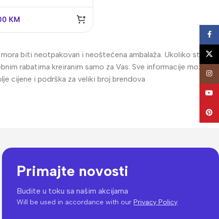
00
KM
Face
X
al mora biti neotpakovan i neoštećena ambalaža. Ukoliko ste
posebnim rabatima kreiranim samo za Vas. Sve informacije možete
Insta
e cijene i podrška za veliki broj brendova
YouT
Pinte
Primajte novosti
Budite u toku sa našim akcijama
Will be used in accordance with our
Privacy Policy