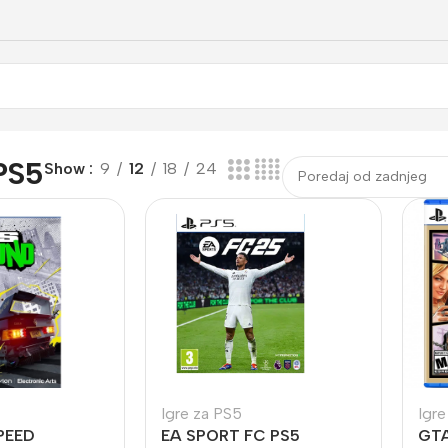
 PS5
Show
9
12
18
24
Igre za PS5
Igre
PEED
EA SPORT FC PS5
GTA