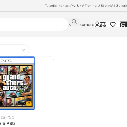
Tutorijali
Kontakt
Prvi UNV Trening U Bijeljni
All Galleri
WIFI kamere
 za PS5
 5 PS5