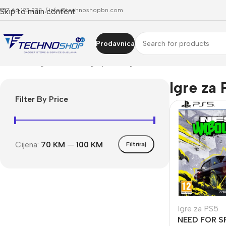
387 66 123 234 /
Skip to main content
info@technoshopbn.com
Prodavnica
Početna
Trgovina
Gaming oprema
Igre za PS5
Igre za
Filter By Price
Cijena:
70 KM
—
100 KM
Filtriraj
Igre za PS5
NEED FOR S