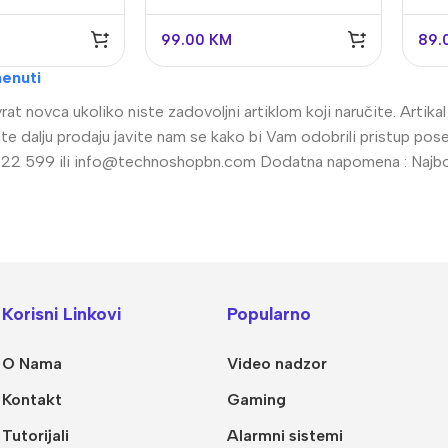
S5
99.00
KM
89.
enuti
at novca ukoliko niste zadovoljni artiklom koji naručite. Artik
radite dalju prodaju javite nam se kako bi Vam odobrili pristup 
22 599 ili
info@technoshopbn.com
Dodatna napomena : Najbolj
alogija
IP Sistemi
llet Analogne kamere
Bullet IP kamere
Korisni Linkovi
Popularno
me analogne kamere
Dome IP kamere
O Nama
Video nadzor
R snimači
NVR snimači
Kontakt
Gaming
kretne Kamere
POE switchevi
Tutorijali
Alarmni sistemi
Dodatna Ponuda
Z kamere