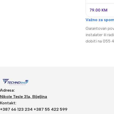
UNBOUND P
79.00
KM
Važno za spom
Garantovan povr
instalater ili 
dobiti na 055 4
Video Nadzor
An
UniView
Bu
Dahua
Do
Adresa:
HikVision
DV
Nikole Tesle 31a, Bijeljina
Kontakt:
Longse
Po
+387 66 123 234 +387 55 422 599
Tiandy
PT