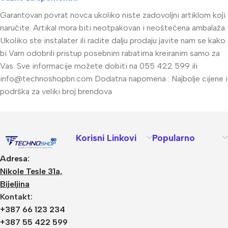
Garantovan povrat novca ukoliko niste zadovoljni artiklom koji
naručite. Artikal mora biti neotpakovan i neoštećena ambalaža.
Ukoliko ste instalater ili radite dalju prodaju javite nam se kako
bi Vam odobrili pristup posebnim rabatima kreiranim samo za
Vas. Sve informacije možete dobiti na 055 422 599 ili
info@technoshopbn.com
Dodatna napomena : Najbolje cijene i
podrška za veliki broj brendova
Korisni Linkovi
Popularno
Adresa:
Nikole Tesle 31a,
Bijeljina
Kontakt:
+387 66 123 234
+387 55 422 599