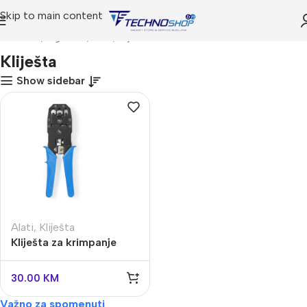
Skip to main content
Početna
Trgovina
Alati
Kliješta
Kliješta
Show sidebar
Alati
,
Kliješta
Kliješta za krimpanje
konektora RJ45
30.00
KM
Važno za spomenuti