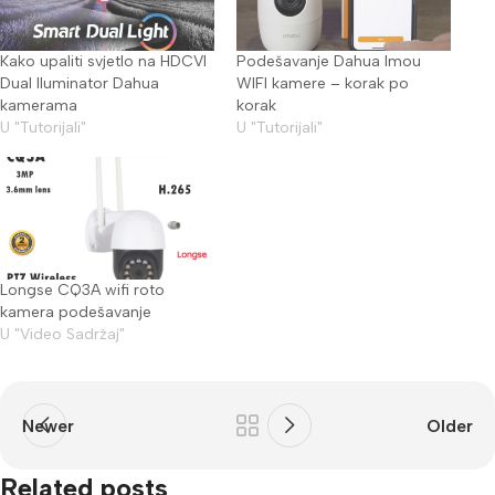
Kako upaliti svjetlo na HDCVI
Podešavanje Dahua Imou
Dual Iluminator Dahua
WIFI kamere – korak po
kamerama
korak
U "Tutorijali"
U "Tutorijali"
Longse CQ3A wifi roto
kamera podešavanje
U "Video Sadržaj"
Newer
Older
Related posts