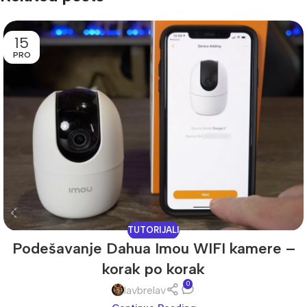
15
PRO
TUTORIJALI
Podešavanje Dahua Imou WIFI kamere –
korak po korak
0
lavbrelav