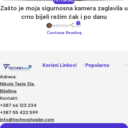
TUTORIJALI
Zašto je moja sigurnosna kamera zaglavila u
crno bijeli režim čak i po danu
0
lavbrelav
Continue Reading
Korisni Linkovi
Popularno
Adresa:
Nikole Tesle 31a,
Bijeljina
Kontakt:
+387 66 123 234
+387 55 422 599
info@technoshopbn.com