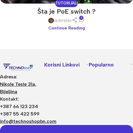
TUTORIJALI
Šta je PoE switch ?
0
lavbrelav
Continue Reading
Korisni Linkovi
Popularno
Adresa:
Nikole Tesle 31a,
Bijeljina
Kontakt:
+387 66 123 234
+387 55 422 599
info@technoshopbn.com