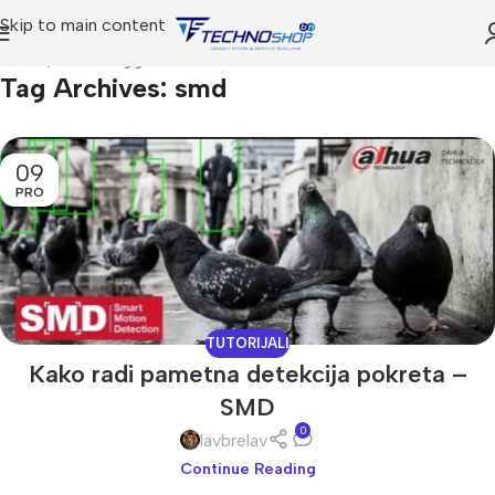
Skip to main content
Home
Posts Tagged "smd"
Tag Archives: smd
09
PRO
TUTORIJALI
Kako radi pametna detekcija pokreta –
SMD
0
lavbrelav
Continue Reading