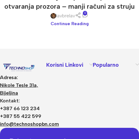
otvaranja prozora – manji računi za struju
0
lavbrelav
Continue Reading
Korisni Linkovi
Popularno
Adresa:
Nikole Tesle 31a,
Bijeljina
Kontakt:
+387 66 123 234
+387 55 422 599
info@technoshopbn.com