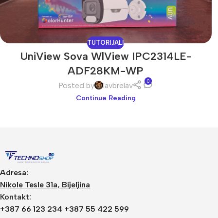
TUTORIJALI
UniView Sova WlView IPC2314LE-
ADF28KM-WP
0
Posted by
lavbrelav
Continue Reading
Video Nadzor
An
UniView
Bu
Dahua
Do
Adresa:
HikVision
DV
Nikole Tesle 31a, Bijeljina
Kontakt:
Longse
Po
+387 66 123 234 +387 55 422 599
Tiandy
PT