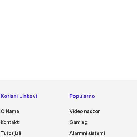
alogija
IP Sistemi
llet Analogne kamere
Bullet IP kamere
Korisni Linkovi
Popularno
me analogne kamere
Dome IP kamere
O Nama
Video nadzor
R snimači
NVR snimači
Kontakt
Gaming
kretne Kamere
POE switchevi
Tutorijali
Alarmni sistemi
Dodatna Ponuda
Z kamere