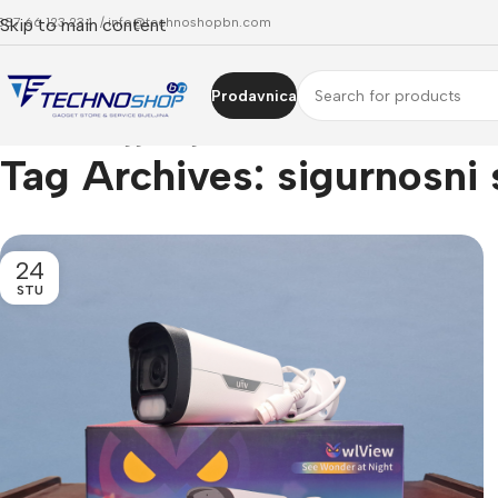
387 66 123 234 /
Skip to main content
info@technoshopbn.com
Prodavnica
Home
Posts Tagged "sigurnosni sistemi"
Tag Archives: sigurnosni 
24
STU