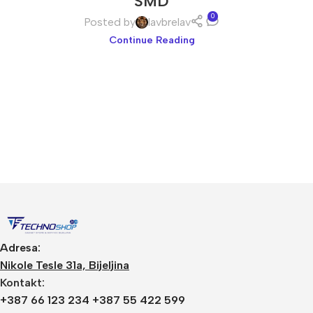
SMD
0
Posted by
lavbrelav
Continue Reading
Video Nadzor
An
UniView
Bu
Dahua
Do
Adresa:
HikVision
DV
Nikole Tesle 31a, Bijeljina
Kontakt:
Longse
Po
+387 66 123 234 +387 55 422 599
Tiandy
PT