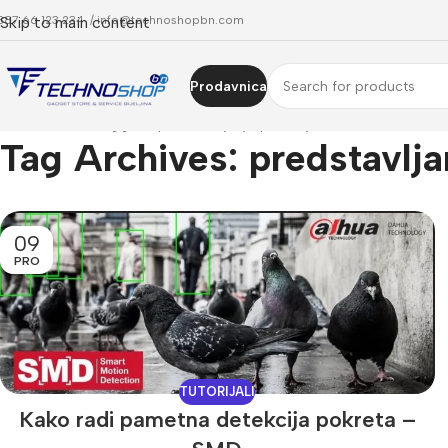
387 66 123 234 /
Skip to main content
info@technoshopbn.com
Prodavnica
Home
Posts Tagged "predstavljanje pretenje"
Tag Archives: predstavlja
09
PRO
TUTORIJALI
Kako radi pametna detekcija pokreta –