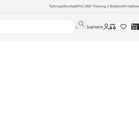
Tutorijali
Kontakt
Prvi UNV Trening U Bijeljni
All Galleri
WIFI kamere