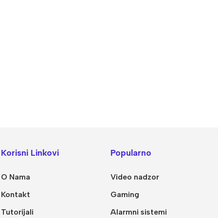
alogija
IP Sistemi
llet Analogne kamere
Bullet IP kamere
Korisni Linkovi
Popularno
me analogne kamere
Dome IP kamere
O Nama
Video nadzor
R snimači
NVR snimači
Kontakt
Gaming
kretne Kamere
POE switchevi
Tutorijali
Alarmni sistemi
Dodatna Ponuda
Z kamere