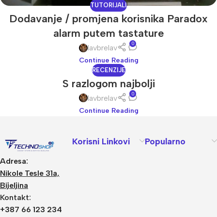
TUTORIJALI
Dodavanje / promjena korisnika Paradox
alarm putem tastature
0
lavbrelav
Continue Reading
RECENZIJE
S razlogom najbolji
0
lavbrelav
Continue Reading
Korisni Linkovi
Popularno
Adresa:
Nikole Tesle 31a,
Bijeljina
Kontakt:
+387 66 123 234