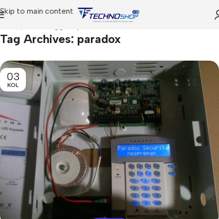
Skip to main content
Home
Posts Tagged "paradox"
Tag Archives: paradox
03
KOL