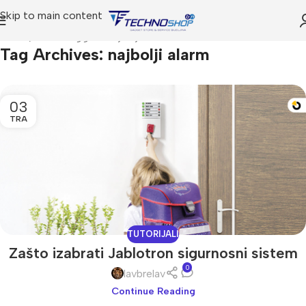
Skip to main content
Home
Posts Tagged "najbolji alarm"
Tag Archives: najbolji alarm
03
TRA
TUTORIJALI
Zašto izabrati Jablotron sigurnosni sistem
0
lavbrelav
Continue Reading