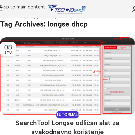
Skip to main content
Home
Posts Tagged "longse dhcp"
Tag Archives: longse dhcp
08
STU
TUTORIJALI
SearchTool Longse odličan alat za
svakodnevno korištenje