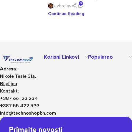
0
lavbrelav
Continue Reading
Korisni Linkovi
Popularno
Adresa:
Nikole Tesle 31a,
Bijeljina
Kontakt:
+387 66 123 234
+387 55 422 599
info@technoshopbn.com
Primajte novosti