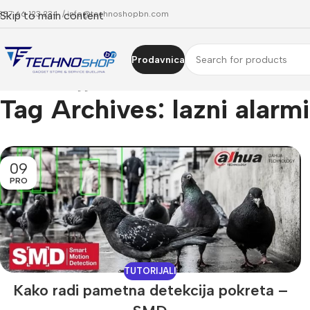
387 66 123 234 /
Skip to main content
info@technoshopbn.com
Prodavnica
Home
Posts Tagged "lazni alarmi"
Tag Archives: lazni alarmi
09
PRO
TUTORIJALI
Kako radi pametna detekcija pokreta –