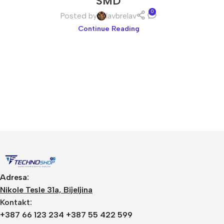
SMD
0
Posted by
lavbrelav
Continue Reading
Video Nadzor
An
UniView
Bu
Dahua
Do
Adresa:
HikVision
DV
Nikole Tesle 31a, Bijeljina
Kontakt:
Longse
Po
+387 66 123 234 +387 55 422 599
Tiandy
PT