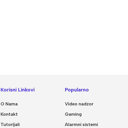
alogija
IP Sistemi
llet Analogne kamere
Bullet IP kamere
Korisni Linkovi
Popularno
me analogne kamere
Dome IP kamere
O Nama
Video nadzor
R snimači
NVR snimači
Kontakt
Gaming
kretne Kamere
POE switchevi
Tutorijali
Alarmni sistemi
Dodatna Ponuda
Z kamere