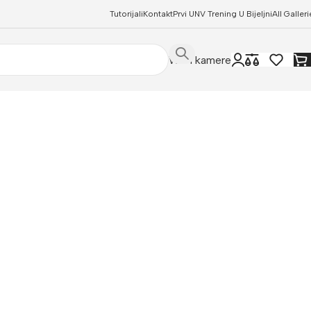
Tutorijali
Kontakt
Prvi UNV Trening U Bijeljni
All Galleri
WIFI kamere