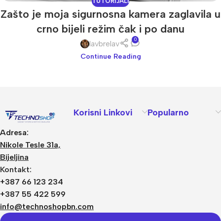
TUTORIJALI
Zašto je moja sigurnosna kamera zaglavila u
crno bijeli režim čak i po danu
0
lavbrelav
Continue Reading
Korisni Linkovi
Popularno
Adresa:
Nikole Tesle 31a,
Bijeljina
Kontakt:
+387 66 123 234
+387 55 422 599
info@technoshopbn.com