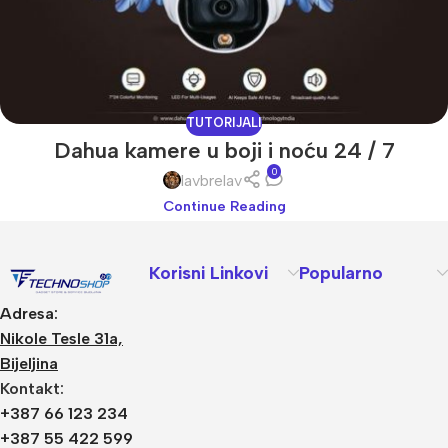
TUTORIJALI
Dahua kamere u boji i noću 24 / 7
0
lavbrelav
Continue Reading
Korisni Linkovi
Popularno
Adresa:
Nikole Tesle 31a,
Bijeljina
Kontakt:
+387 66 123 234
+387 55 422 599