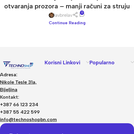
otvaranja prozora – manji računi za struju
0
lavbrelav
Continue Reading
Korisni Linkovi
Popularno
Adresa:
Nikole Tesle 31a,
Bijeljina
Kontakt:
+387 66 123 234
+387 55 422 599
info@technoshopbn.com