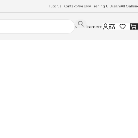
Tutorijali
Kontakt
Prvi UNV Trening U Bijeljni
All Galleri
WIFI kamere