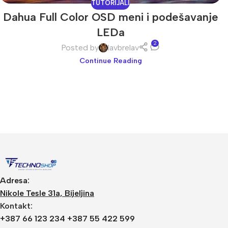
TUTORIJALI
Dahua Full Color OSD meni i podešavanje
LEDa
2
Posted by
lavbrelav
Continue Reading
Video Nadzor
An
UniView
Bu
Dahua
Do
Adresa:
HikVision
DV
Nikole Tesle 31a, Bijeljina
Kontakt:
Longse
Po
+387 66 123 234 +387 55 422 599
Tiandy
PT