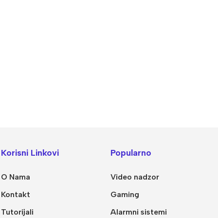
alogija
IP Sistemi
llet Analogne kamere
Bullet IP kamere
Korisni Linkovi
Popularno
me analogne kamere
Dome IP kamere
O Nama
Video nadzor
R snimači
NVR snimači
Kontakt
Gaming
kretne Kamere
POE switchevi
Tutorijali
Alarmni sistemi
Dodatna Ponuda
Z kamere