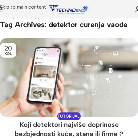
Skip to main content
Home
Posts Tagged "detektor curenja vaode"
Tag Archives: detektor curenja vaode
20
KOL
TUTORIJALI
Koji detektori najviše doprinose
bezbjednosti kuće, stana ili firme ?