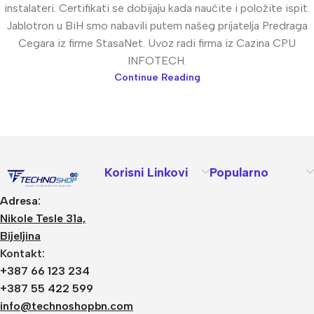
instalateri. Certifikati se dobijaju kada naučite i položite ispit.
Jablotron u BiH smo nabavili putem našeg prijatelja Predraga
Cegara iz firme StasaNet. Uvoz radi firma iz Cazina CPU
INFOTECH.
Continue Reading
Korisni Linkovi
Popularno
Adresa:
Nikole Tesle 31a,
Bijeljina
Kontakt:
+387 66 123 234
+387 55 422 599
info@technoshopbn.com